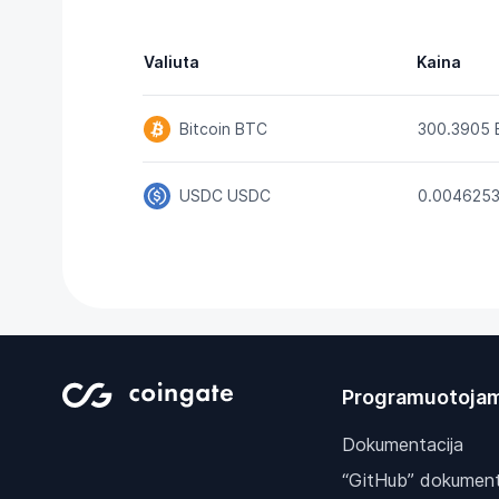
Valiuta
Kaina
Bitcoin
BTC
300.3905
USDC
USDC
0.004625
Programuotoja
Dokumentacija
“GitHub” dokument