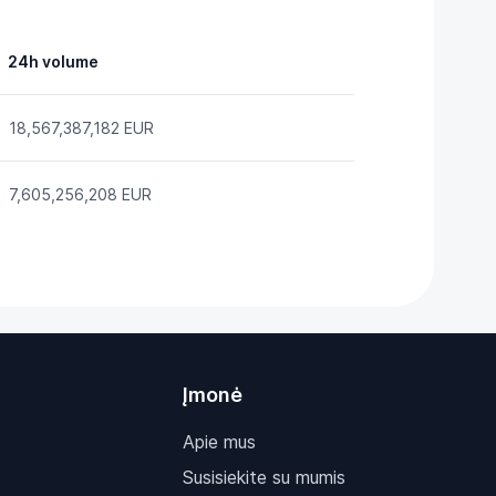
24h volume
18,567,387,182 EUR
7,605,256,208 EUR
Įmonė
Apie mus
Susisiekite su mumis