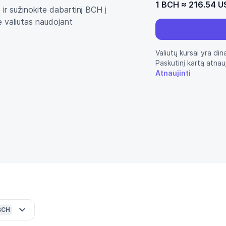
1 BCH
≈
216.54 U
 ir sužinokite dabartinį BCH į
te valiutas naudojant
Valiutų kursai yra din
Paskutinį kartą atnau
Atnaujinti
BCH