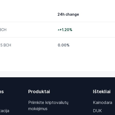
24h change
 BCH
+1.20%
35 BCH
0.00%
ms
Produktai
Ištekliai
Priimkite kriptovaliutų
Kainodara
mokėjimus
acija
DUK