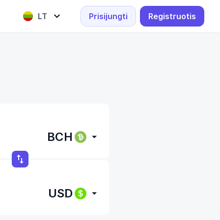
LT
Prisijungti
Registruotis
English
Lietuvių
BCH
USD