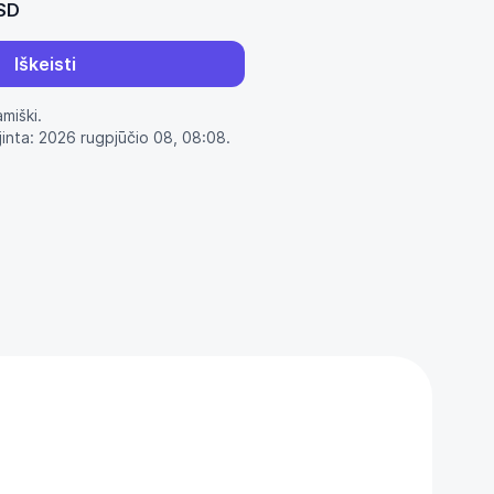
SD
Iškeisti
amiški.
jinta: 2026 rugpjūčio 08, 08:08.