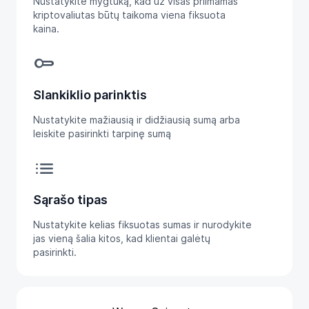
Nustatykite mygtuką, kad už visas priimamas
kriptovaliutas būtų taikoma viena fiksuota
kaina.
switches
Slankiklio parinktis
Nustatykite mažiausią ir didžiausią sumą arba
leiskite pasirinkti tarpinę sumą
list
Sąrašo tipas
Nustatykite kelias fiksuotas sumas ir nurodykite
jas vieną šalia kitos, kad klientai galėtų
pasirinkti.