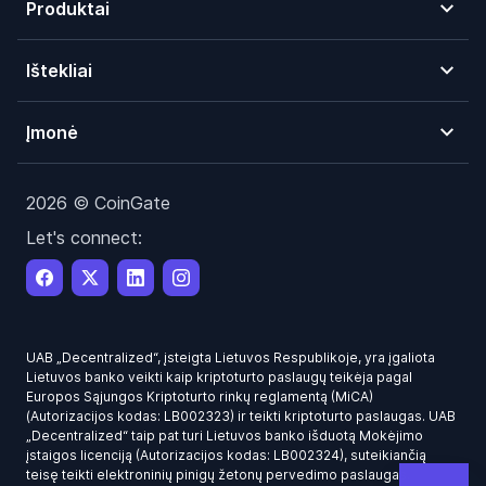
Produktai
Ištekliai
Įmonė
2026 © CoinGate
Let's connect:
UAB „Decentralized“, įsteigta Lietuvos Respublikoje, yra įgaliota
Lietuvos banko veikti kaip kriptoturto paslaugų teikėja pagal
Europos Sąjungos Kriptoturto rinkų reglamentą (MiCA)
(Autorizacijos kodas: LB002323) ir teikti kriptoturto paslaugas. UAB
„Decentralized“ taip pat turi Lietuvos banko išduotą Mokėjimo
įstaigos licenciją (Autorizacijos kodas: LB002324), suteikiančią
teisę teikti elektroninių pinigų žetonų pervedimo paslaugas.