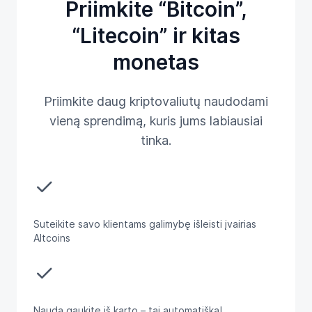
Priimkite “Bitcoin”,
“Litecoin” ir kitas
monetas
Priimkite daug kriptovaliutų naudodami
vieną sprendimą, kuris jums labiausiai
tinka.
done
Suteikite savo klientams galimybę išleisti įvairias
Altcoins
done
Naudą gaukite iš karto – tai automatiška!