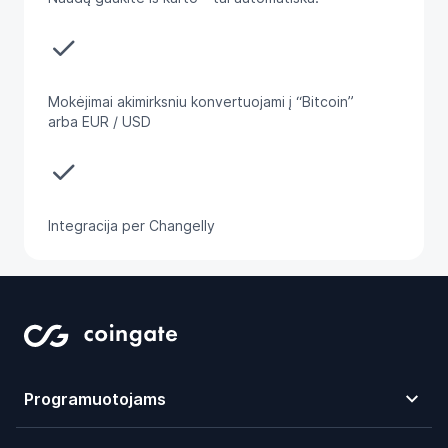
done
Mokėjimai akimirksniu konvertuojami į “Bitcoin”
arba EUR / USD
done
Integracija per Changelly
Programuotojams