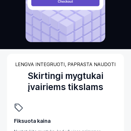
LENGVA INTEGRUOTI, PAPRASTA NAUDOTI
Skirtingi mygtukai
įvairiems tikslams
sell
Fiksuota kaina