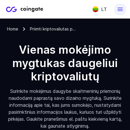
LT
English
Home
Priimti kriptovaliutas per mokėjimo mygtuką
Lietuvių
Vienas mokėjimo
mygtukas daugeliui
kriptovaliutų
Surinkite mokėjimus daugybe skaitmeninių priemonių
naudodami paprastą savo dizaino mygtuką. Surinkite
informaciją apie tai, kas jums sumokėjo, nustatydami
pasirinktinius informacijos laukus, kuriuos turi užpildyti
pirkėjas. Gaukite pranešimus el. paštu kiekvieną kartą,
kai gaunate atlyginimą.