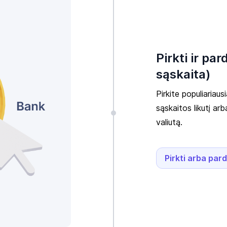
Pirkti ir pa
sąskaita)
Pirkite populiaria
sąskaitos likutį arb
valiutą.
Pirkti arba par