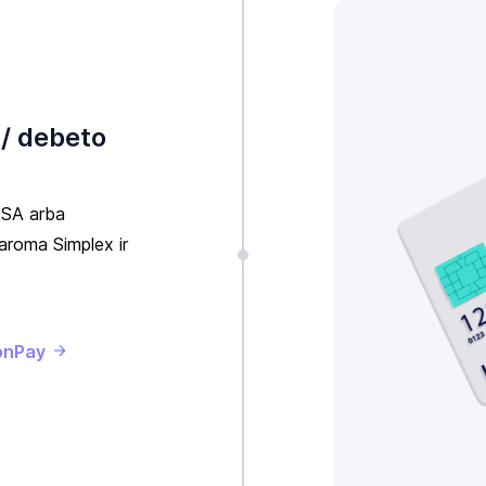
 / debeto
VISA arba
aroma Simplex ir
oonPay