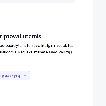
kriptovaliutomis
kad papildytumėte savo likutį, ir naudokitės
slaugomis, kad iškeistumėte savo valiutą į
nę paskyrą