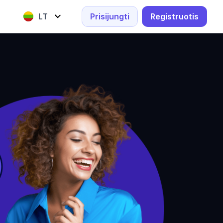
LT
Prisijungti
Registruotis
English
Lietuvių