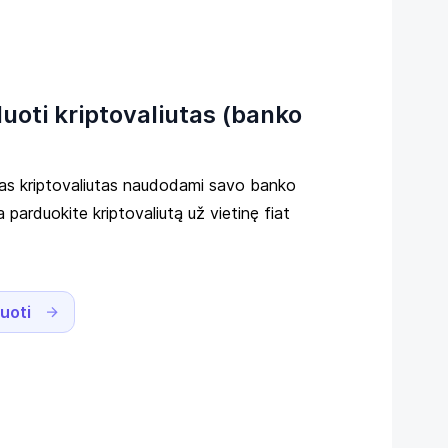
rduoti kriptovaliutas (banko
usias kriptovaliutas naudodami savo banko
a parduokite kriptovaliutą už vietinę fiat
duoti