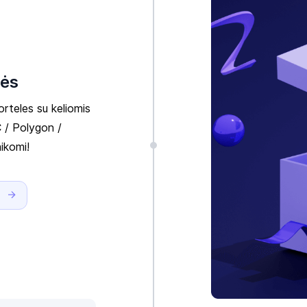
lės
orteles su keliomis
C / Polygon /
ikomi!