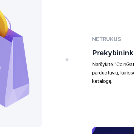
NETRUKUS
Prekybinink
Naršykite “CoinGate
parduotuvių, kuriose
katalogą.