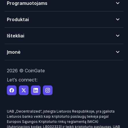
Programuotojams
Produktai
Ištekliai
Įmonė
2026 © CoinGate
Let's connect:
UAB „Decentralized“, įsteigta Lietuvos Respublikoje, yra įgaliota
Lietuvos banko veikti kaip kriptoturto paslaugų teikėja pagal
Europos Sąjungos Kriptoturto rinkų reglamentą (MiCA)
(Autorizacijos kodas: LB002323) ir teikti kriptoturto paslaugas. UAB