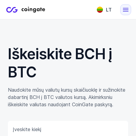
LT
English
Lietuvių
Iškeiskite BCH į
BTC
Naudokite mūsų valiutų kursų skaičiuoklę ir sužinokite
dabartinį BCH į BTC valiutos kursą. Akimirksniu
iškeiskite valiutas naudojant CoinGate paskyrą.
Įveskite kiekį