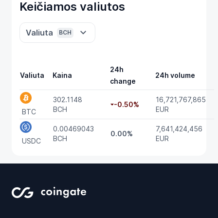
Keičiamos valiutos
Valiuta
BCH
24h
Valiuta
Kaina
24h volume
change
302.1148
16,721,767,865
-0.50%
BCH
EUR
BTC
0.00469043
7,641,424,456
0.00%
BCH
EUR
USDC