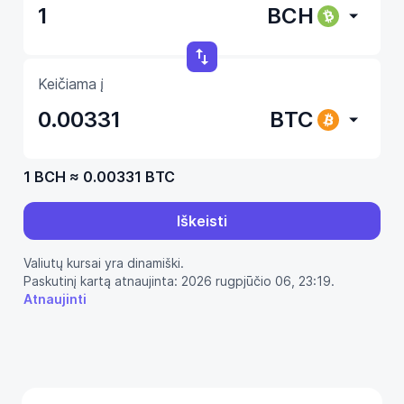
BCH
Keičiama į
BTC
1 BCH
≈
0.00331 BTC
Iškeisti
Valiutų kursai yra dinamiški.
Paskutinį kartą atnaujinta: 2026 rugpjūčio 06, 23:19.
Atnaujinti