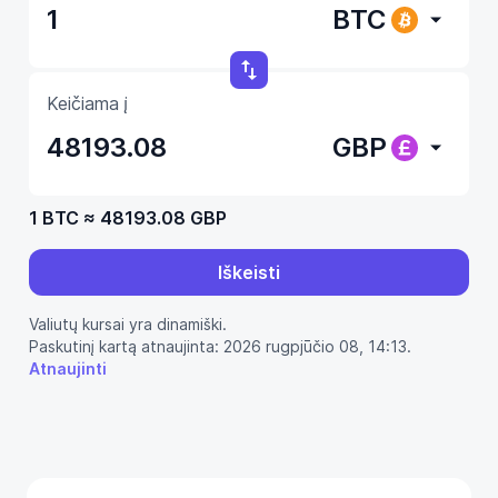
BTC
Keičiama į
GBP
1 BTC
≈
48193.08 GBP
Iškeisti
Valiutų kursai yra dinamiški.
Paskutinį kartą atnaujinta: 2026 rugpjūčio 08, 14:13.
Atnaujinti