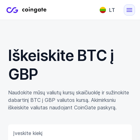
LT
English
Lietuvių
Iškeiskite BTC į
GBP
Naudokite mūsų valiutų kursų skaičiuoklę ir sužinokite
dabartinį BTC į GBP valiutos kursą. Akimirksniu
iškeiskite valiutas naudojant CoinGate paskyrą.
Įveskite kiekį