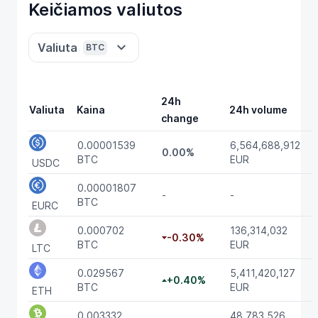
Keičiamos valiutos
Valiuta
BTC
24h
Valiuta
Kaina
24h volume
change
0.00001539
6,564,688,912
0.00%
BTC
EUR
USDC
0.00001807
-
-
BTC
EURC
0.000702
136,314,032
-0.30%
BTC
EUR
LTC
0.029567
5,411,420,127
+0.40%
BTC
EUR
ETH
0.003332
48,783,526