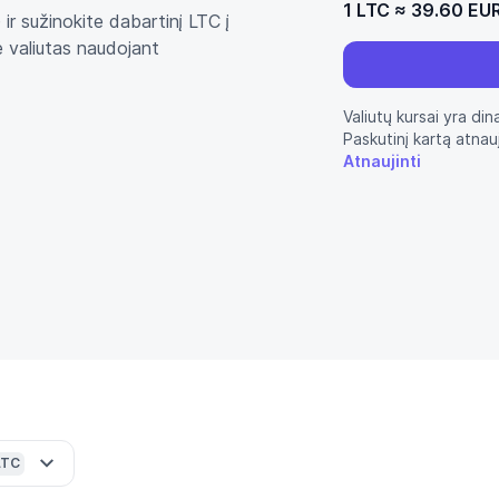
1 LTC
≈
39.60 EU
ir sužinokite dabartinį LTC į
e valiutas naudojant
Valiutų kursai yra din
Paskutinį kartą atnau
Atnaujinti
LTC