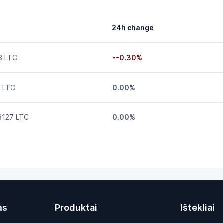
24h change
3 LTC
-0.30%
1 LTC
0.00%
3127 LTC
0.00%
ms
Produktai
Ištekliai