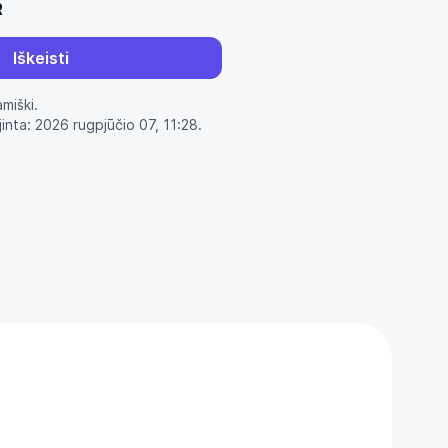
R
Iškeisti
amiški.
jinta: 2026 rugpjūčio 07, 11:28.