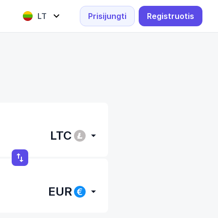
LT
Prisijungti
Registruotis
English
Lietuvių
LTC
EUR