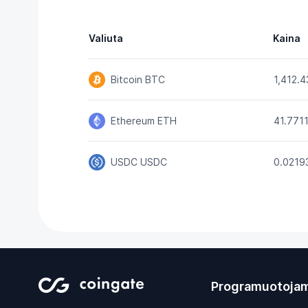
Valiuta
Kaina
Bitcoin
BTC
1,412.4
Ethereum
ETH
41.771
USDC
USDC
0.0219
Programuotoja