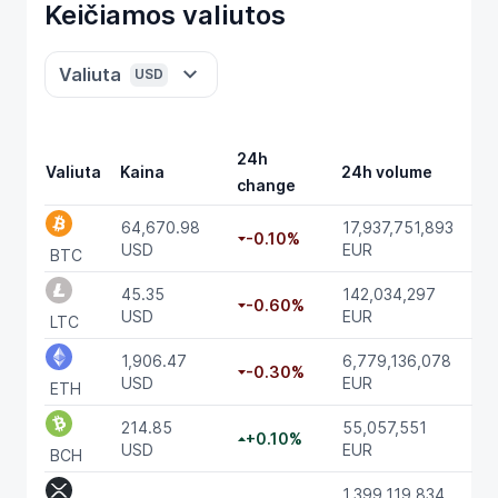
Keičiamos valiutos
Valiuta
USD
24h
Valiuta
Kaina
24h volume
change
64,670.98
17,937,751,893
-0.10%
USD
EUR
BTC
45.35
142,034,297
-0.60%
USD
EUR
LTC
1,906.47
6,779,136,078
-0.30%
USD
EUR
ETH
214.85
55,057,551
+0.10%
USD
EUR
BCH
1,399,119,834