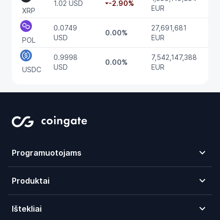
1.02 USD
-2.90%
EUR
XRP
0.0749
27,691,681
0.00%
USD
EUR
POL
0.9998
7,542,147,388
0.00%
USD
EUR
USDC
Programuotojams
Produktai
Ištekliai