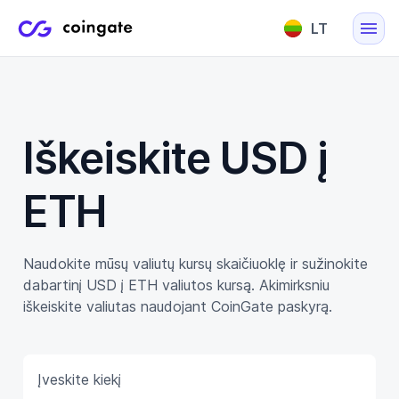
LT
English
Lietuvių
Iškeiskite USD į
ETH
Naudokite mūsų valiutų kursų skaičiuoklę ir sužinokite
dabartinį USD į ETH valiutos kursą. Akimirksniu
iškeiskite valiutas naudojant CoinGate paskyrą.
Įveskite kiekį