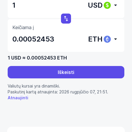
USD
Keičiama į
ETH
1 USD
≈
0.00052453 ETH
Iškeisti
Valiutų kursai yra dinamiški.
Paskutinį kartą atnaujinta: 2026 rugpjūčio 07, 21:51.
Atnaujinti