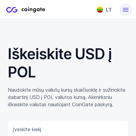
LT
English
Lietuvių
Iškeiskite USD į
POL
Naudokite mūsų valiutų kursų skaičiuoklę ir sužinokite
dabartinį USD į POL valiutos kursą. Akimirksniu
iškeiskite valiutas naudojant CoinGate paskyrą.
Įveskite kiekį