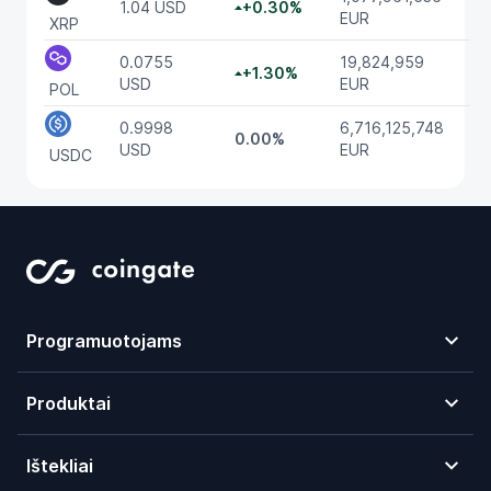
1.04 USD
+0.30%
EUR
XRP
0.0755
19,824,959
+1.30%
USD
EUR
POL
0.9998
6,716,125,748
0.00%
USD
EUR
USDC
Programuotojams
Produktai
Ištekliai