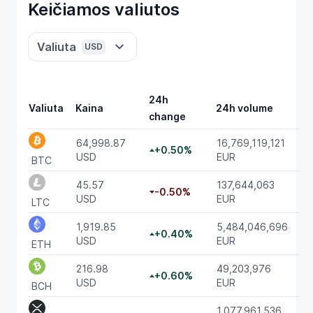
Keičiamos valiutos
Valiuta
USD
24h
Valiuta
Kaina
24h volume
change
64,998.87
16,769,119,121
+0.50%
USD
EUR
BTC
45.57
137,644,063
-0.50%
USD
EUR
LTC
1,919.85
5,484,046,696
+0.40%
USD
EUR
ETH
216.98
49,203,976
+0.60%
USD
EUR
BCH
1,077,961,536