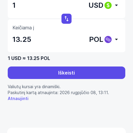
USD
Keičiama į
POL
1 USD
≈
13.25 POL
Iškeisti
Valiutų kursai yra dinamiški.
Paskutinį kartą atnaujinta: 2026 rugpjūčio 08, 13:11.
Atnaujinti