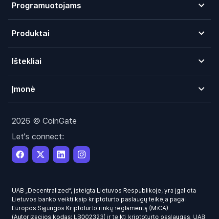
Programuotojams
Produktai
Ištekliai
Įmonė
2026 © CoinGate
Let's connect:
UAB „Decentralized“, įsteigta Lietuvos Respublikoje, yra įgaliota
Lietuvos banko veikti kaip kriptoturto paslaugų teikėja pagal
Europos Sąjungos Kriptoturto rinkų reglamentą (MiCA)
(Autorizacijos kodas: LB002323) ir teikti kriptoturto paslaugas. UAB