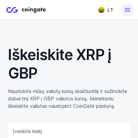
LT
English
Lietuvių
Iškeiskite XRP į
GBP
Naudokite mūsų valiutų kursų skaičiuoklę ir sužinokite
dabartinį XRP į GBP valiutos kursą. Akimirksniu
iškeiskite valiutas naudojant CoinGate paskyrą.
Įveskite kiekį