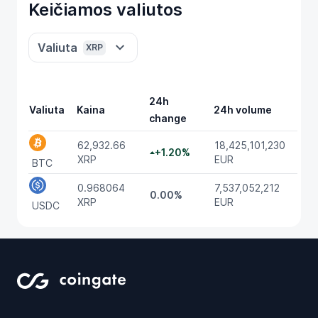
Keičiamos valiutos
Valiuta
XRP
24h
Valiuta
Kaina
24h volume
change
62,932.66
18,425,101,230
+1.20%
XRP
EUR
BTC
0.968064
7,537,052,212
0.00%
XRP
EUR
USDC