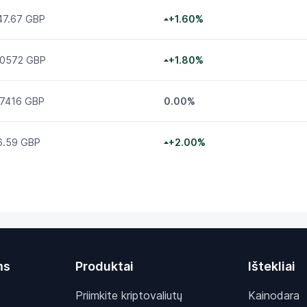
47.67 GBP
+1.60%
.0572 GBP
+1.80%
.7416 GBP
0.00%
6.59 GBP
+2.00%
ms
Produktai
Ištekliai
Priimkite kriptovaliutų
Kainodara