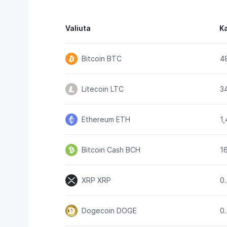
Valiuta
K
Bitcoin
BTC
4
Litecoin
LTC
3
Ethereum
ETH
1
Bitcoin Cash
BCH
1
XRP
XRP
0
Dogecoin
DOGE
0