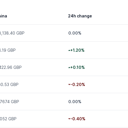
aina
24h change
8,138.40 GBP
0.00%
4.19 GBP
+1.20%
,422.96 GBP
+0.10%
60.53 GBP
-0.20%
.7674 GBP
0.00%
.052 GBP
-0.40%