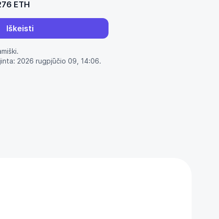
276 ETH
Iškeisti
amiški.
jinta: 2026 rugpjūčio 09, 14:06.