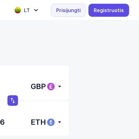
LT
Prisijungti
Registruotis
English
Lietuvių
GBP
ETH