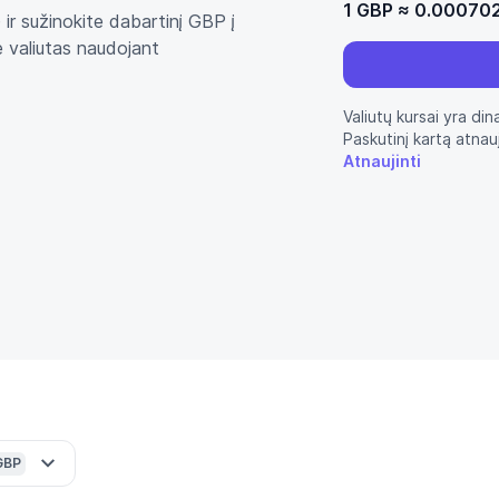
1 GBP
≈
0.00070
 ir sužinokite dabartinį GBP į
e valiutas naudojant
Valiutų kursai yra din
Paskutinį kartą atnau
Atnaujinti
GBP