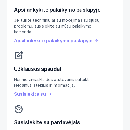
Apsilankykite palaikymo puslapyje
Jei turite techninių ar su mokėjimais susijusių
problemų, susisiekite su mūsų palaikymo
komanda.
Apsilankykite palaikymo puslapyje
edit_square
Užklausos spaudai
Norime žiniasklaidos atstovams suteikti
reikiamus išteklius ir informaciją.
Susisiekite su
face
Susisiekite su pardavėjais