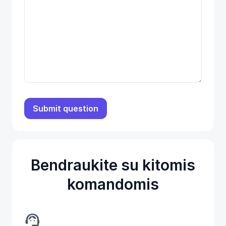
Bendraukite su kitomis
komandomis
support_agent