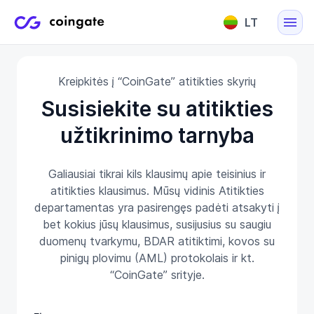
LT
English
Kreipkitės į “CoinGate” atitikties skyrių
Lietuvių
Susisiekite su atitikties
užtikrinimo tarnyba
Galiausiai tikrai kils klausimų apie teisinius ir
atitikties klausimus. Mūsų vidinis Atitikties
departamentas yra pasirengęs padėti atsakyti į
bet kokius jūsų klausimus, susijusius su saugiu
duomenų tvarkymu, BDAR atitiktimi, kovos su
pinigų plovimu (AML) protokolais ir kt.
“CoinGate” srityje.