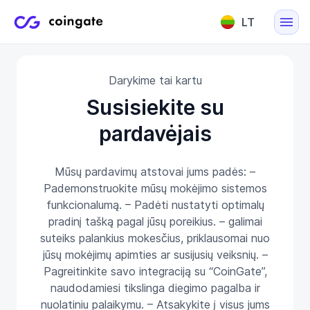
LT
English
Darykime tai kartu
Lietuvių
Susisiekite su
pardavėjais
Mūsų pardavimų atstovai jums padės: –
Pademonstruokite mūsų mokėjimo sistemos
funkcionalumą. – Padėti nustatyti optimalų
pradinį tašką pagal jūsų poreikius. – galimai
suteiks palankius mokesčius, priklausomai nuo
jūsų mokėjimų apimties ar susijusių veiksnių. –
Pagreitinkite savo integraciją su “CoinGate”,
naudodamiesi tikslinga diegimo pagalba ir
nuolatiniu palaikymu. – Atsakykite į visus jums