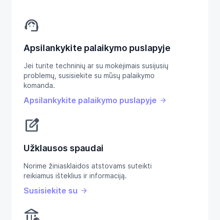
support_agent
Apsilankykite palaikymo puslapyje
Jei turite techninių ar su mokėjimais susijusių
problemų, susisiekite su mūsų palaikymo
komanda.
Apsilankykite palaikymo puslapyje
edit_square
Užklausos spaudai
Norime žiniasklaidos atstovams suteikti
reikiamus išteklius ir informaciją.
Susisiekite su
assured_workload