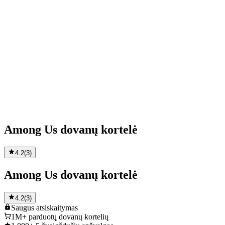
Among Us dovanų kortelė
4.2
(
3
)
Among Us dovanų kortelė
4.2
(
3
)
Saugus
atsiskaitymas
1M+
parduotų dovanų kortelių