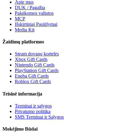
Apie mus
DUK / Pagalba
Palaikomos valiutos
MCP
Išskirtiniai Pasiūlymai
Media Kit
Žaidimų platformos
Steam dovanų kortelės
Xbox Gift Cards
Nintendo Gift Cards
PlayStation Gift Cards
Eneba Gift Cards
Roblox Gift Cards
Teisinė informacija
Terminai ir sąlygos
Privatumo politika
SMS Terminai ir Sąlygos
Mokėjimo Būdai