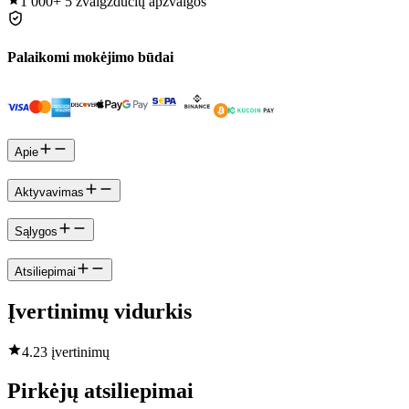
1 000+
5 žvaigždučių apžvalgos
Palaikomi mokėjimo būdai
Apie
Aktyvavimas
Sąlygos
Atsiliepimai
Įvertinimų vidurkis
4.2
3 įvertinimų
Pirkėjų atsiliepimai