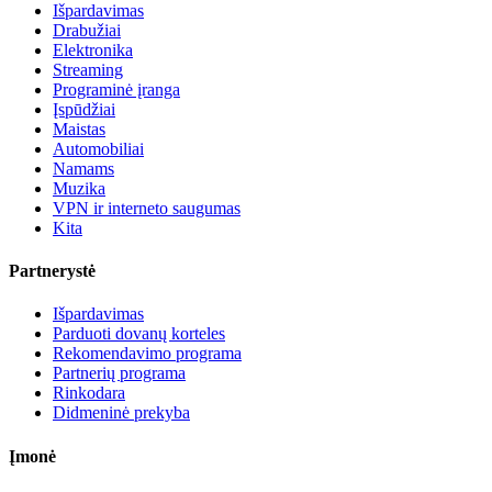
Išpardavimas
Drabužiai
Elektronika
Streaming
Programinė įranga
Įspūdžiai
Maistas
Automobiliai
Namams
Muzika
VPN ir interneto saugumas
Kita
Partnerystė
Išpardavimas
Parduoti dovanų korteles
Rekomendavimo programa
Partnerių programa
Rinkodara
Didmeninė prekyba
Įmonė