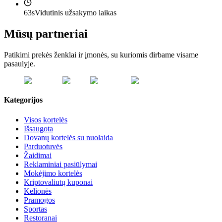
63s
Vidutinis užsakymo laikas
Mūsų partneriai
Patikimi prekės ženklai ir įmonės, su kuriomis dirbame visame
pasaulyje.
Kategorijos
Visos kortelės
Išsaugota
Dovanų kortelės su nuolaida
Parduotuvės
Žaidimai
Reklaminiai pasiūlymai
Mokėjimo kortelės
Kriptovaliutų kuponai
Kelionės
Pramogos
Sportas
Restoranai