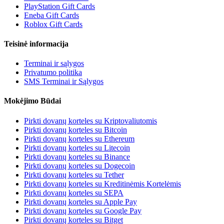
PlayStation Gift Cards
Eneba Gift Cards
Roblox Gift Cards
Teisinė informacija
Terminai ir sąlygos
Privatumo politika
SMS Terminai ir Sąlygos
Mokėjimo Būdai
Pirkti dovanų korteles su Kriptovaliutomis
Pirkti dovanų korteles su Bitcoin
Pirkti dovanų korteles su Ethereum
Pirkti dovanų korteles su Litecoin
Pirkti dovanų korteles su Binance
Pirkti dovanų korteles su Dogecoin
Pirkti dovanų korteles su Tether
Pirkti dovanų korteles su Kreditinėmis Kortelėmis
Pirkti dovanų korteles su SEPA
Pirkti dovanų korteles su Apple Pay
Pirkti dovanų korteles su Google Pay
Pirkti dovanų korteles su Bitget