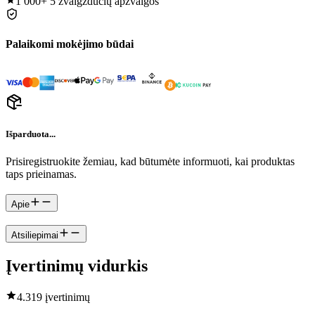
1 000+
5 žvaigždučių apžvalgos
Palaikomi mokėjimo būdai
Išparduota...
Prisiregistruokite žemiau, kad būtumėte informuoti, kai produktas
taps prieinamas.
Apie
Atsiliepimai
Įvertinimų vidurkis
4.3
19 įvertinimų