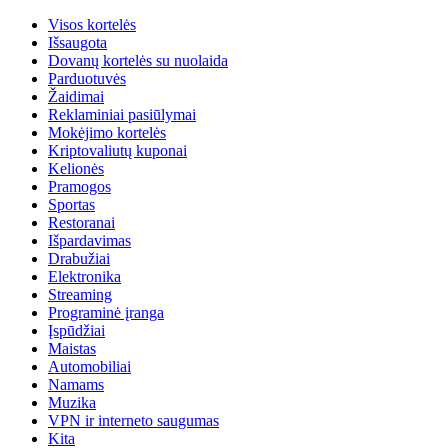
Visos kortelės
Išsaugota
Dovanų kortelės su nuolaida
Parduotuvės
Žaidimai
Reklaminiai pasiūlymai
Mokėjimo kortelės
Kriptovaliutų kuponai
Kelionės
Pramogos
Sportas
Restoranai
Išpardavimas
Drabužiai
Elektronika
Streaming
Programinė įranga
Įspūdžiai
Maistas
Automobiliai
Namams
Muzika
VPN ir interneto saugumas
Kita