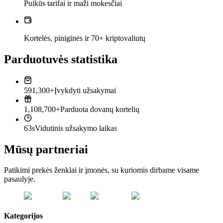
Puikūs tarifai ir maži mokesčiai
Kortelės, piniginės ir 70+ kriptovaliutų
Parduotuvės statistika
591,300+
Įvykdyti užsakymai
1,108,700+
Parduota dovanų kortelių
63s
Vidutinis užsakymo laikas
Mūsų partneriai
Patikimi prekės ženklai ir įmonės, su kuriomis dirbame visame
pasaulyje.
Kategorijos