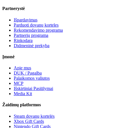
Partnerystė
Išpardavimas
Parduoti dovanų korteles
Rekomendavimo programa
Partnerių programa
Rinkodara
Didmeninė prekyba
Įmonė
Apie mus
DUK / Pagalba
Palaikomos valiutos
MCP
Išskirtiniai Pasiūlymai
Media Kit
Žaidimų platformos
Steam dovanų kortelės
Xbox Gift Cards
Nintendo Gift Cards