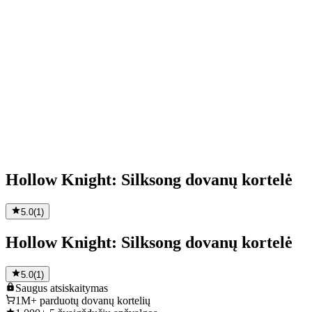
Hollow Knight: Silksong dovanų kortelė
5.0
(
1
)
Hollow Knight: Silksong dovanų kortelė
5.0
(
1
)
Saugus
atsiskaitymas
1M+
parduotų dovanų kortelių