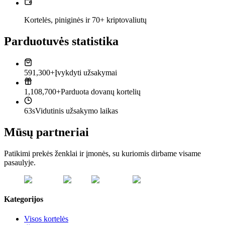
Kortelės, piniginės ir 70+ kriptovaliutų
Parduotuvės statistika
591,300+
Įvykdyti užsakymai
1,108,700+
Parduota dovanų kortelių
63s
Vidutinis užsakymo laikas
Mūsų partneriai
Patikimi prekės ženklai ir įmonės, su kuriomis dirbame visame
pasaulyje.
Kategorijos
Visos kortelės