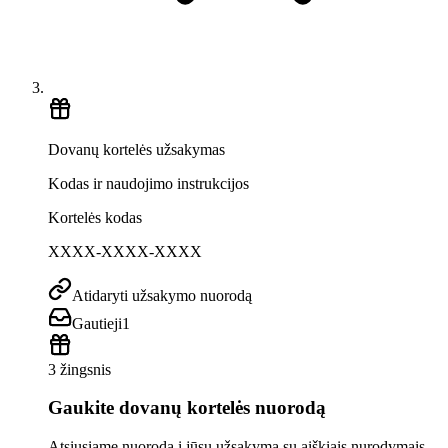
Dovanų kortelės užsakymas
Kodas ir naudojimo instrukcijos
Kortelės kodas
XXXX-XXXX-XXXX
Atidaryti užsakymo nuorodą
Gautieji
1
3 žingsnis
Gaukite dovanų kortelės nuorodą
Atsiųsiame nuorodą į jūsų užsakymą su aiškiais nurodymais,