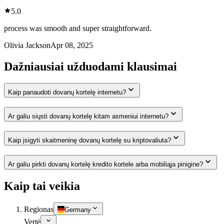
5.0
process was smooth and super straightforward.
Olivia Jackson
Apr 08, 2025
Dažniausiai užduodami klausimai
Kaip panaudoti dovanų kortelę internetu?
Ar galiu siųsti dovanų kortelę kitam asmeniui internetu?
Kaip įsigyti skaitmeninę dovanų kortelę su kriptovaliuta?
Ar galiu pirkti dovanų kortelę kredito kortele arba mobiliąja pinigine?
Kaip tai veikia
Regionas
Germany
Vertė