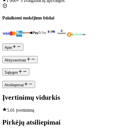
1 000+
5 žvaigždučių apžvalgos
Palaikomi mokėjimo būdai
Apie
Aktyvavimas
Sąlygos
Atsiliepimai
Įvertinimų vidurkis
5.0
1 įvertinimų
Pirkėjų atsiliepimai