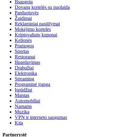
Išsaugota
Dovanų kortelės su nuolaida
Parduotuvės
Žaidimai
Reklaminiai pasiūlymai
Mokėjimo kortelės
Kriptovaliutų kuponai
Kelionės
Pramogos
Sportas
Restoranai
Išpardavimas
Drabužiai
Elektronika
Streaming
Programinė įranga
Įspūdžiai
Maistas
Automobiliai
Namams
Muzika
VPN ir interneto saugumas
Kita
Partnerystė