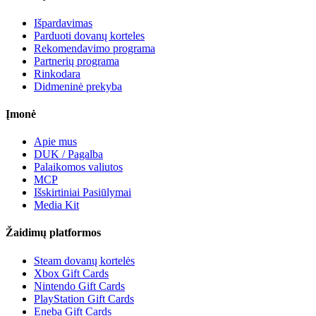
Išpardavimas
Parduoti dovanų korteles
Rekomendavimo programa
Partnerių programa
Rinkodara
Didmeninė prekyba
Įmonė
Apie mus
DUK / Pagalba
Palaikomos valiutos
MCP
Išskirtiniai Pasiūlymai
Media Kit
Žaidimų platformos
Steam dovanų kortelės
Xbox Gift Cards
Nintendo Gift Cards
PlayStation Gift Cards
Eneba Gift Cards