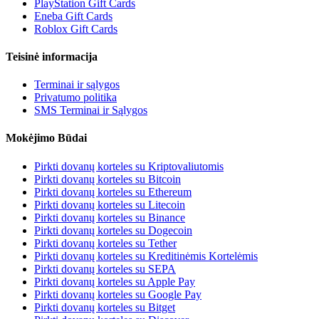
PlayStation Gift Cards
Eneba Gift Cards
Roblox Gift Cards
Teisinė informacija
Terminai ir sąlygos
Privatumo politika
SMS Terminai ir Sąlygos
Mokėjimo Būdai
Pirkti dovanų korteles su Kriptovaliutomis
Pirkti dovanų korteles su Bitcoin
Pirkti dovanų korteles su Ethereum
Pirkti dovanų korteles su Litecoin
Pirkti dovanų korteles su Binance
Pirkti dovanų korteles su Dogecoin
Pirkti dovanų korteles su Tether
Pirkti dovanų korteles su Kreditinėmis Kortelėmis
Pirkti dovanų korteles su SEPA
Pirkti dovanų korteles su Apple Pay
Pirkti dovanų korteles su Google Pay
Pirkti dovanų korteles su Bitget