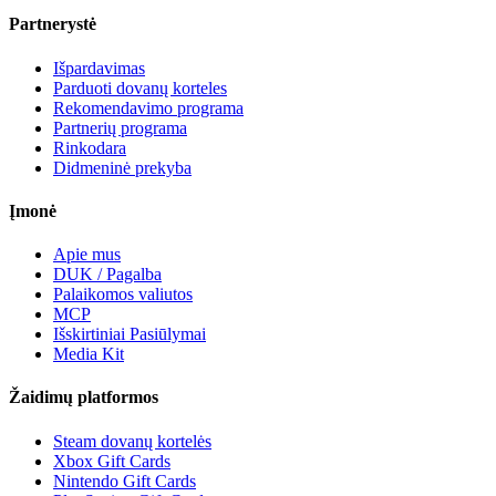
Partnerystė
Išpardavimas
Parduoti dovanų korteles
Rekomendavimo programa
Partnerių programa
Rinkodara
Didmeninė prekyba
Įmonė
Apie mus
DUK / Pagalba
Palaikomos valiutos
MCP
Išskirtiniai Pasiūlymai
Media Kit
Žaidimų platformos
Steam dovanų kortelės
Xbox Gift Cards
Nintendo Gift Cards