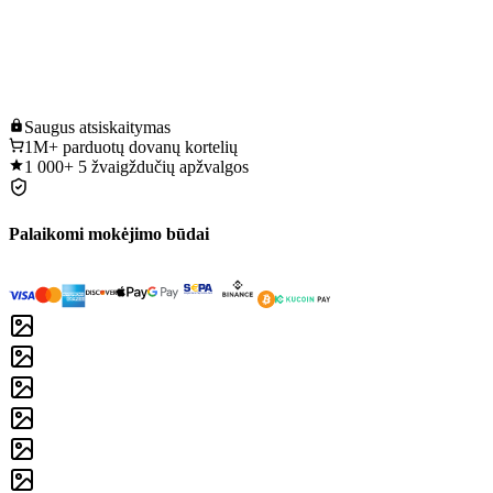
Saugus
atsiskaitymas
1M+
parduotų dovanų kortelių
1 000+
5 žvaigždučių apžvalgos
Palaikomi mokėjimo būdai