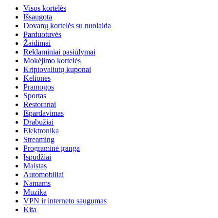
Visos kortelės
Išsaugota
Dovanų kortelės su nuolaida
Parduotuvės
Žaidimai
Reklaminiai pasiūlymai
Mokėjimo kortelės
Kriptovaliutų kuponai
Kelionės
Pramogos
Sportas
Restoranai
Išpardavimas
Drabužiai
Elektronika
Streaming
Programinė įranga
Įspūdžiai
Maistas
Automobiliai
Namams
Muzika
VPN ir interneto saugumas
Kita