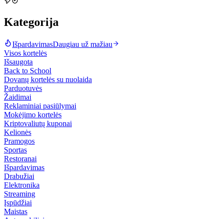
Kategorija
Išpardavimas
Daugiau už mažiau
Visos kortelės
Išsaugota
Back to School
Dovanų kortelės su nuolaida
Parduotuvės
Žaidimai
Reklaminiai pasiūlymai
Mokėjimo kortelės
Kriptovaliutų kuponai
Kelionės
Pramogos
Sportas
Restoranai
Išpardavimas
Drabužiai
Elektronika
Streaming
Įspūdžiai
Maistas