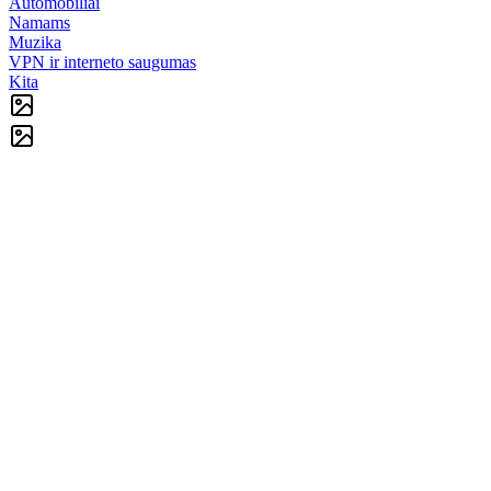
Automobiliai
Namams
Muzika
VPN ir interneto saugumas
Kita