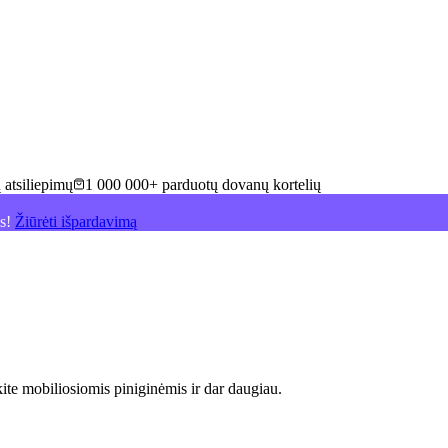
 atsiliepimų
1 000 000+ parduotų dovanų kortelių
is!
Žiūrėti išpardavimą
e mobiliosiomis piniginėmis ir dar daugiau
.