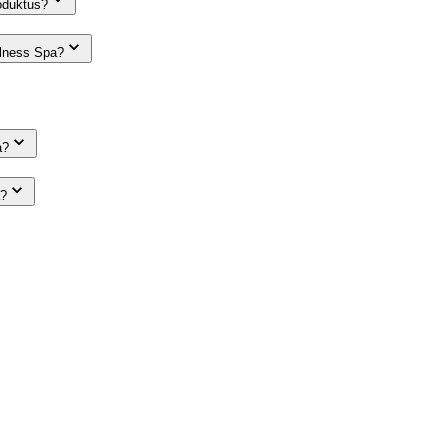
oduktus?
llness Spa?
a?
a?