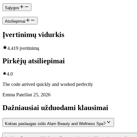
Sąlygos
Atsiliepimai
Įvertinimų vidurkis
4.4
19 įvertinimų
Pirkėjų atsiliepimai
4.0
The code arrived quickly and worked perfectly
Emma Patel
Jan 25, 2026
Dažniausiai užduodami klausimai
Kokias paslaugas siūlo Alam Beauty and Wellness Spa?