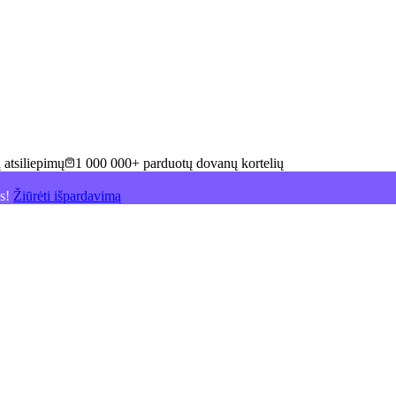
 atsiliepimų
1 000 000+ parduotų dovanų kortelių
is!
Žiūrėti išpardavimą