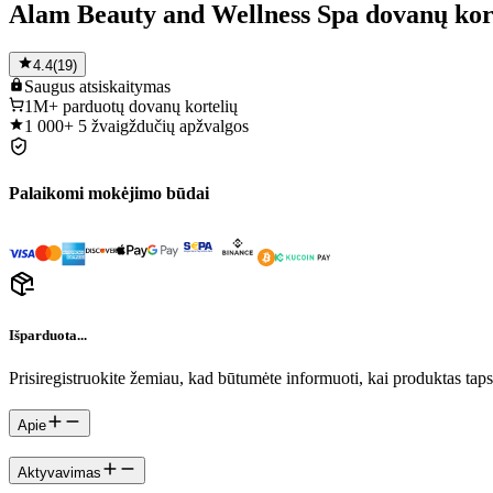
Alam Beauty and Wellness Spa dovanų kor
4.4
(
19
)
Saugus
atsiskaitymas
1M+
parduotų dovanų kortelių
1 000+
5 žvaigždučių apžvalgos
Palaikomi mokėjimo būdai
Išparduota...
Prisiregistruokite žemiau, kad būtumėte informuoti, kai produktas tap
Apie
Aktyvavimas