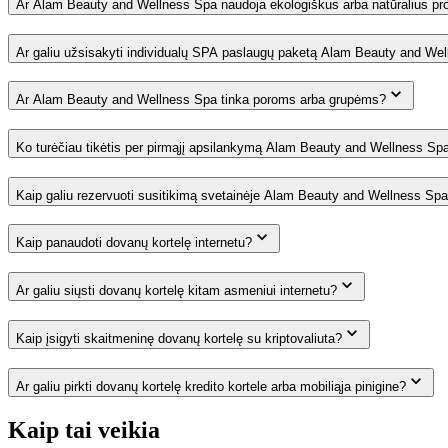
Ar Alam Beauty and Wellness Spa naudoja ekologiškus arba natūralius pr
Ar galiu užsisakyti individualų SPA paslaugų paketą Alam Beauty and We
Ar Alam Beauty and Wellness Spa tinka poroms arba grupėms?
Ko turėčiau tikėtis per pirmąjį apsilankymą Alam Beauty and Wellness Sp
Kaip galiu rezervuoti susitikimą svetainėje Alam Beauty and Wellness Sp
Kaip panaudoti dovanų kortelę internetu?
Ar galiu siųsti dovanų kortelę kitam asmeniui internetu?
Kaip įsigyti skaitmeninę dovanų kortelę su kriptovaliuta?
Ar galiu pirkti dovanų kortelę kredito kortele arba mobiliąja pinigine?
Kaip tai veikia