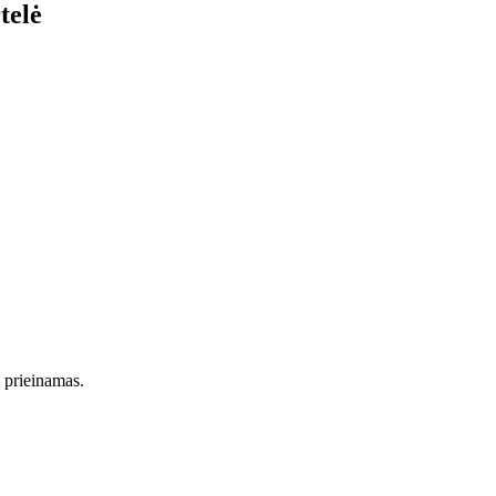
telė
s prieinamas.