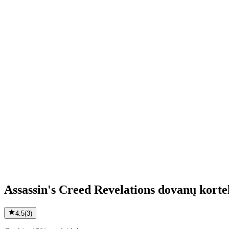
Assassin's Creed Revelations dovanų korte
4.5
(
3
)