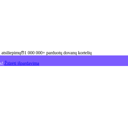
 atsiliepimų
1 000 000+ parduotų dovanų kortelių
is!
Žiūrėti išpardavimą