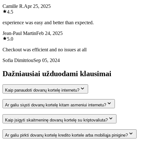
Camille R.
Apr 25, 2025
4.5
experience was easy and better than expected.
Jean-Paul Martin
Feb 24, 2025
5.0
Checkout was efficient and no issues at all
Sofia Dimitriou
Sep 05, 2024
Dažniausiai užduodami klausimai
Kaip panaudoti dovanų kortelę internetu?
Ar galiu siųsti dovanų kortelę kitam asmeniui internetu?
Kaip įsigyti skaitmeninę dovanų kortelę su kriptovaliuta?
Ar galiu pirkti dovanų kortelę kredito kortele arba mobiliąja pinigine?