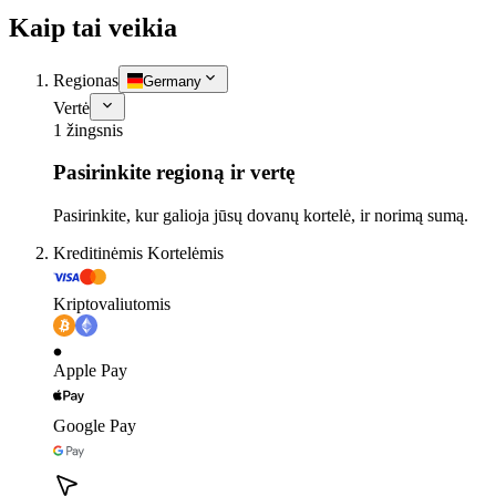
Kaip tai veikia
Regionas
Germany
Vertė
1 žingsnis
Pasirinkite regioną ir vertę
Pasirinkite, kur galioja jūsų dovanų kortelė, ir norimą sumą.
Kreditinėmis Kortelėmis
Kriptovaliutomis
Apple Pay
Google Pay