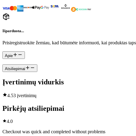
Išparduota...
Prisiregistruokite žemiau, kad būtumėte informuoti, kai produktas tap
Apie
Atsiliepimai
Įvertinimų vidurkis
4.5
3 įvertinimų
Pirkėjų atsiliepimai
4.0
Checkout was quick and completed without problems