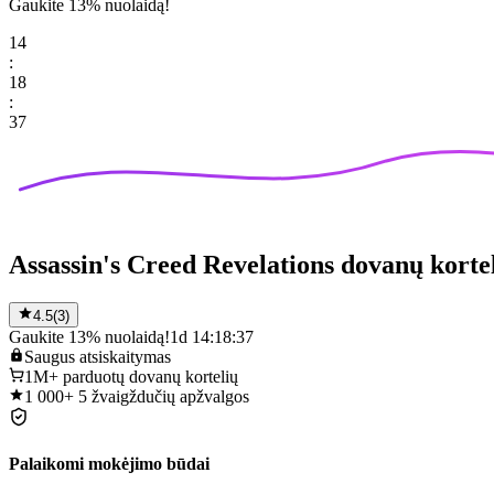
Gaukite 13% nuolaidą!
14
:
18
:
37
Assassin's Creed Revelations dovanų korte
4.5
(
3
)
Gaukite 13% nuolaidą!
1d 14:18:37
Saugus
atsiskaitymas
1M+
parduotų dovanų kortelių
1 000+
5 žvaigždučių apžvalgos
Palaikomi mokėjimo būdai