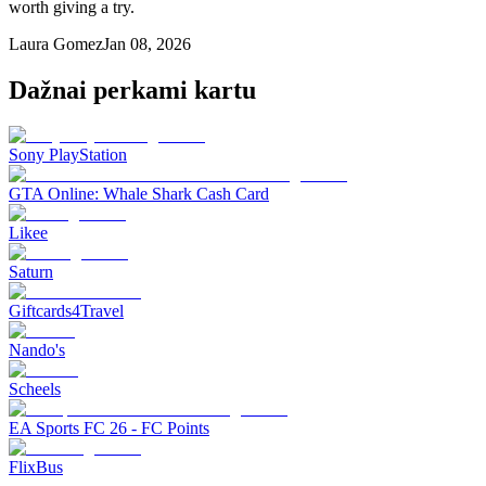
worth giving a try.
Laura Gomez
Jan 08, 2026
Dažnai perkami kartu
Sony PlayStation
GTA Online: Whale Shark Cash Card
Likee
Saturn
Giftcards4Travel
Nando's
Scheels
EA Sports FC 26 - FC Points
FlixBus