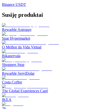
Binance USDT
Susiję produktai
Rewarble Astropay
Spar Hypermarket
O Melhor da Vida Virtual
Bikanervala
Shoppers Stop
Rewarble ServiDolar
Costa Coffee
The Global Experiences Card
IKEA
76