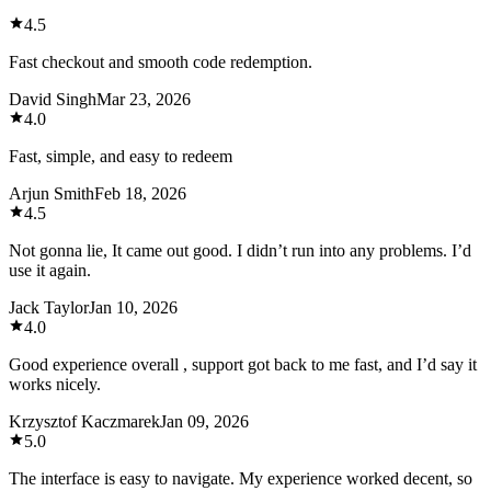
4.5
Fast checkout and smooth code redemption.
David Singh
Mar 23, 2026
4.0
Fast, simple, and easy to redeem
Arjun Smith
Feb 18, 2026
4.5
Not gonna lie, It came out good. I didn’t run into any problems. I’d
use it again.
Jack Taylor
Jan 10, 2026
4.0
Good experience overall , support got back to me fast, and I’d say it
works nicely.
Krzysztof Kaczmarek
Jan 09, 2026
5.0
The interface is easy to navigate. My experience worked decent, so