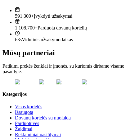
591,300+
Įvykdyti užsakymai
1,108,700+
Parduota dovanų kortelių
63s
Vidutinis užsakymo laikas
Mūsų partneriai
Patikimi prekės ženklai ir įmonės, su kuriomis dirbame visame
pasaulyje.
Kategorijos
Visos kortelės
Išsaugota
Dovanų kortelės su nuolaida
Parduotuvės
Žaidimai
Reklaminiai pasiūlymai