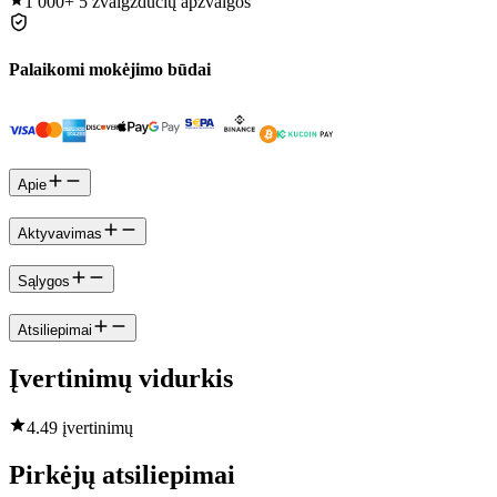
1 000+
5 žvaigždučių apžvalgos
Palaikomi mokėjimo būdai
Apie
Aktyvavimas
Sąlygos
Atsiliepimai
Įvertinimų vidurkis
4.4
9 įvertinimų
Pirkėjų atsiliepimai