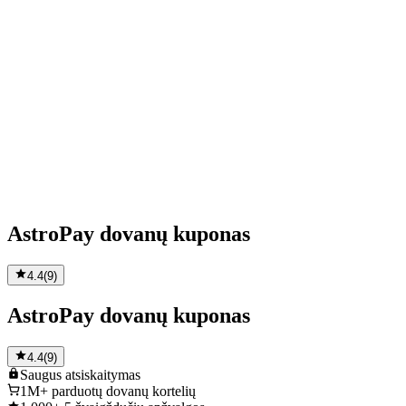
AstroPay dovanų kuponas
4.4
(
9
)
AstroPay dovanų kuponas
4.4
(
9
)
Saugus
atsiskaitymas
1M+
parduotų dovanų kortelių