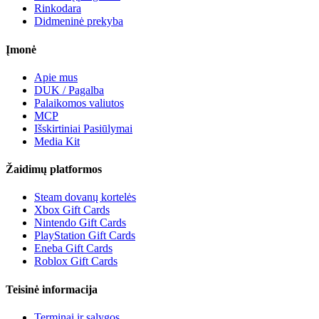
Rinkodara
Didmeninė prekyba
Įmonė
Apie mus
DUK / Pagalba
Palaikomos valiutos
MCP
Išskirtiniai Pasiūlymai
Media Kit
Žaidimų platformos
Steam dovanų kortelės
Xbox Gift Cards
Nintendo Gift Cards
PlayStation Gift Cards
Eneba Gift Cards
Roblox Gift Cards
Teisinė informacija
Terminai ir sąlygos