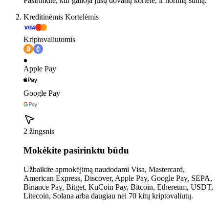
Pasirinkite, kur galioja jūsų dovanų kortelė, ir norimą sumą.
Kreditinėmis Kortelėmis
Kriptovaliutomis
Apple Pay
Google Pay
2 žingsnis
Mokėkite pasirinktu būdu
Užbaikite apmokėjimą naudodami Visa, Mastercard,
American Express, Discover, Apple Pay, Google Pay, SEPA,
Binance Pay, Bitget, KuCoin Pay, Bitcoin, Ethereum, USDT,
Litecoin, Solana arba daugiau nei 70 kitų kriptovaliutų.