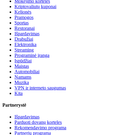
Mokėjimo kortelės
Kriptovaliutų kuponai
Kelionės
Pramogos
Sportas
Restoranai
Išpardavimas
Drabužiai
Elektronika
Streaming
Programinė įranga
Įspūdžiai
Maistas
Automobiliai
Namams
Muzika
VPN ir interneto saugumas
Kita
Partnerystė
Išpardavimas
Parduoti dovanų korteles
Rekomendavimo programa
Partnerių programa