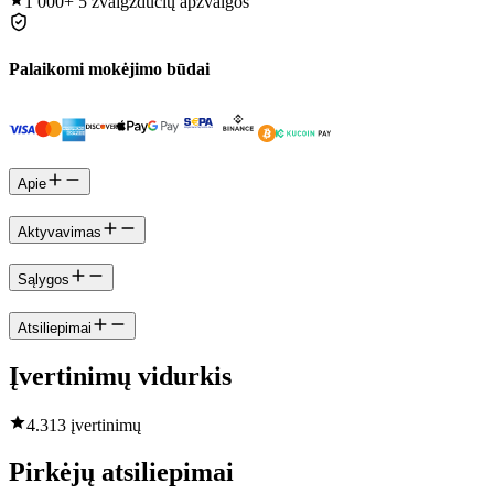
1 000+
5 žvaigždučių apžvalgos
Palaikomi mokėjimo būdai
Apie
Aktyvavimas
Sąlygos
Atsiliepimai
Įvertinimų vidurkis
4.3
13 įvertinimų
Pirkėjų atsiliepimai