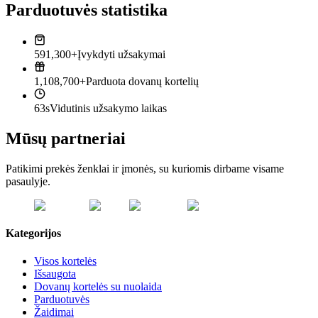
Parduotuvės statistika
591,300+
Įvykdyti užsakymai
1,108,700+
Parduota dovanų kortelių
63s
Vidutinis užsakymo laikas
Mūsų partneriai
Patikimi prekės ženklai ir įmonės, su kuriomis dirbame visame
pasaulyje.
Kategorijos
Visos kortelės
Išsaugota
Dovanų kortelės su nuolaida
Parduotuvės
Žaidimai