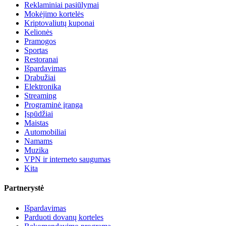
Reklaminiai pasiūlymai
Mokėjimo kortelės
Kriptovaliutų kuponai
Kelionės
Pramogos
Sportas
Restoranai
Išpardavimas
Drabužiai
Elektronika
Streaming
Programinė įranga
Įspūdžiai
Maistas
Automobiliai
Namams
Muzika
VPN ir interneto saugumas
Kita
Partnerystė
Išpardavimas
Parduoti dovanų korteles