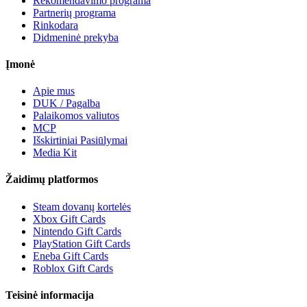
Rekomendavimo programa
Partnerių programa
Rinkodara
Didmeninė prekyba
Įmonė
Apie mus
DUK / Pagalba
Palaikomos valiutos
MCP
Išskirtiniai Pasiūlymai
Media Kit
Žaidimų platformos
Steam dovanų kortelės
Xbox Gift Cards
Nintendo Gift Cards
PlayStation Gift Cards
Eneba Gift Cards
Roblox Gift Cards
Teisinė informacija