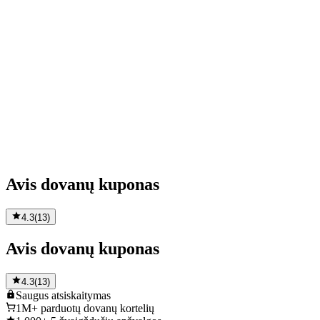
Avis dovanų kuponas
4.3
(
13
)
Avis dovanų kuponas
4.3
(
13
)
Saugus
atsiskaitymas
1M+
parduotų dovanų kortelių