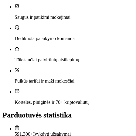
Saugūs ir patikimi mokėjimai
Dedikuota palaikymo komanda
Tūkstančiai patvirtintų atsiliepimų
Puikūs tarifai ir maži mokesčiai
Kortelės, piniginės ir 70+ kriptovaliutų
Parduotuvės statistika
591,300+
Įvykdyti užsakymai