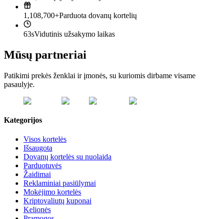
1,108,700+
Parduota dovanų kortelių
63s
Vidutinis užsakymo laikas
Mūsų partneriai
Patikimi prekės ženklai ir įmonės, su kuriomis dirbame visame
pasaulyje.
Kategorijos
Visos kortelės
Išsaugota
Dovanų kortelės su nuolaida
Parduotuvės
Žaidimai
Reklaminiai pasiūlymai
Mokėjimo kortelės
Kriptovaliutų kuponai
Kelionės
Pramogos