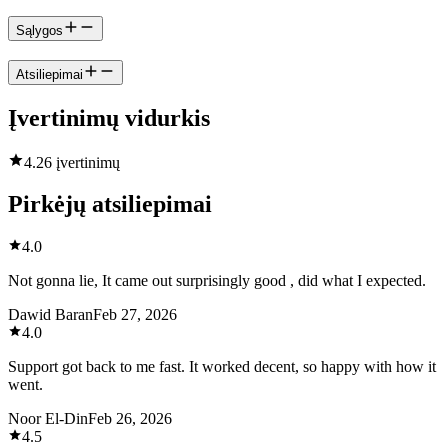
Sąlygos
Atsiliepimai
Įvertinimų vidurkis
4.2
6 įvertinimų
Pirkėjų atsiliepimai
4.0
Not gonna lie, It came out surprisingly good , did what I expected.
Dawid Baran
Feb 27, 2026
4.0
Support got back to me fast. It worked decent, so happy with how it
went.
Noor El-Din
Feb 26, 2026
4.5