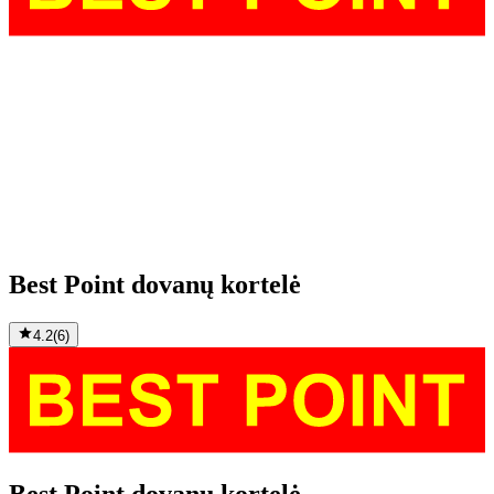
Best Point dovanų kortelė
4.2
(
6
)