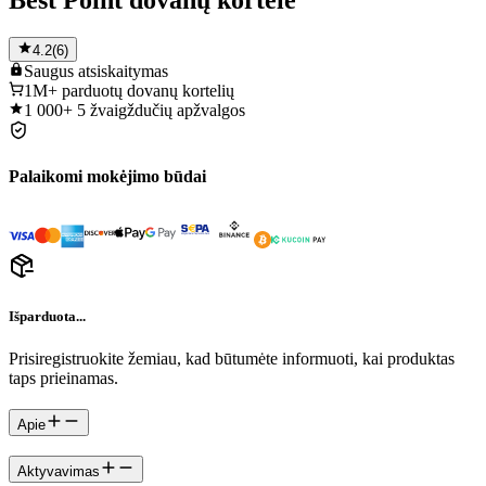
Best Point dovanų kortelė
4.2
(
6
)
Saugus
atsiskaitymas
1M+
parduotų dovanų kortelių
1 000+
5 žvaigždučių apžvalgos
Palaikomi mokėjimo būdai
Išparduota...
Prisiregistruokite žemiau, kad būtumėte informuoti, kai produktas
taps prieinamas.
Apie
Aktyvavimas