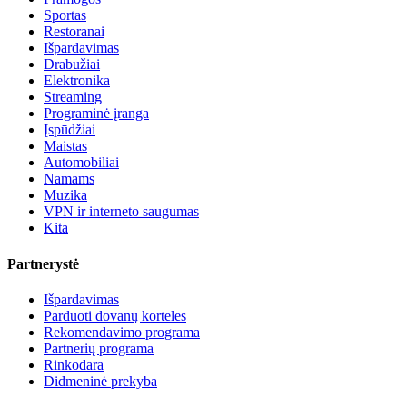
Sportas
Restoranai
Išpardavimas
Drabužiai
Elektronika
Streaming
Programinė įranga
Įspūdžiai
Maistas
Automobiliai
Namams
Muzika
VPN ir interneto saugumas
Kita
Partnerystė
Išpardavimas
Parduoti dovanų korteles
Rekomendavimo programa
Partnerių programa
Rinkodara
Didmeninė prekyba