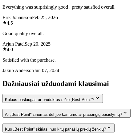
Everything was surprisingly good , pretty satisfied overall.
Erik Johansson
Feb 25, 2026
4.5
Good quality overall.
Arjun Patel
Sep 20, 2025
4.0
Satisfied with the purchase.
Jakub Anderson
Jun 07, 2024
Dažniausiai užduodami klausimai
Kokias paslaugas ar produktus siūlo „Best Point“?
Ar „Best Point“ žinomas dėl įperkamumo ar prabangių pasiūlymų?
Kuo „Best Point“ skiriasi nuo kitų panašių prekių ženklų?