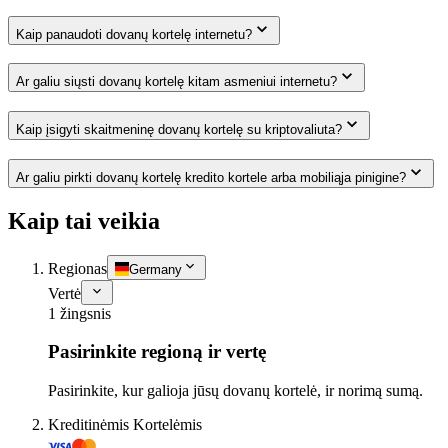
Kaip panaudoti dovanų kortelę internetu?
Ar galiu siųsti dovanų kortelę kitam asmeniui internetu?
Kaip įsigyti skaitmeninę dovanų kortelę su kriptovaliuta?
Ar galiu pirkti dovanų kortelę kredito kortele arba mobiliąja pinigine?
Kaip tai veikia
Regionas
Germany
Vertė
1 žingsnis
Pasirinkite regioną ir vertę
Pasirinkite, kur galioja jūsų dovanų kortelė, ir norimą sumą.
Kreditinėmis Kortelėmis