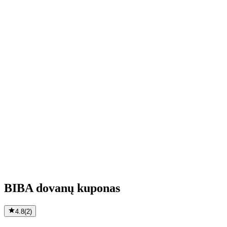
BIBA dovanų kuponas
4.8
(
2
)