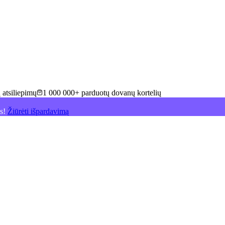
 atsiliepimų
1 000 000+ parduotų dovanų kortelių
is!
Žiūrėti išpardavimą