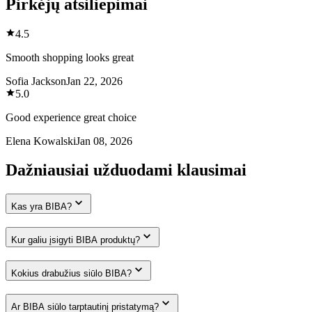
Pirkėjų atsiliepimai
4.5
Smooth shopping looks great
Sofia Jackson
Jan 22, 2026
5.0
Good experience great choice
Elena Kowalski
Jan 08, 2026
Dažniausiai užduodami klausimai
Kas yra BIBA?
Kur galiu įsigyti BIBA produktų?
Kokius drabužius siūlo BIBA?
Ar BIBA siūlo tarptautinį pristatymą?