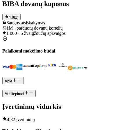
BIBA dovanų kuponas
4.8
(
2
)
Saugus
atsiskaitymas
1M+
parduotų dovanų kortelių
1 000+
5 žvaigždučių apžvalgos
Palaikomi mokėjimo būdai
Apie
Atsiliepimai
Įvertinimų vidurkis
4.8
2 įvertinimų