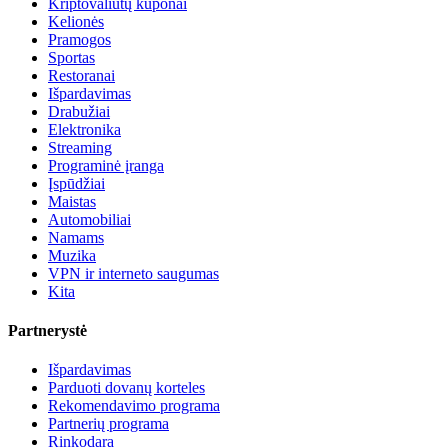
Kriptovaliutų kuponai
Kelionės
Pramogos
Sportas
Restoranai
Išpardavimas
Drabužiai
Elektronika
Streaming
Programinė įranga
Įspūdžiai
Maistas
Automobiliai
Namams
Muzika
VPN ir interneto saugumas
Kita
Partnerystė
Išpardavimas
Parduoti dovanų korteles
Rekomendavimo programa
Partnerių programa
Rinkodara