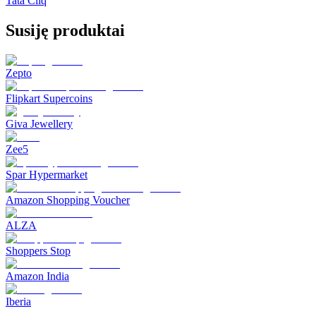
Tata Cliq
Susiję produktai
Zepto
Flipkart Supercoins
Giva Jewellery
Zee5
Spar Hypermarket
Amazon Shopping Voucher
ALZA
Shoppers Stop
Amazon India
Iberia