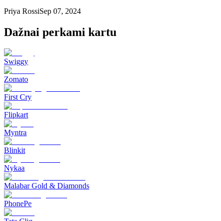
Priya Rossi
Sep 07, 2024
Dažnai perkami kartu
Swiggy
Zomato
First Cry
Flipkart
Myntra
Blinkit
Nykaa
Malabar Gold & Diamonds
PhonePe