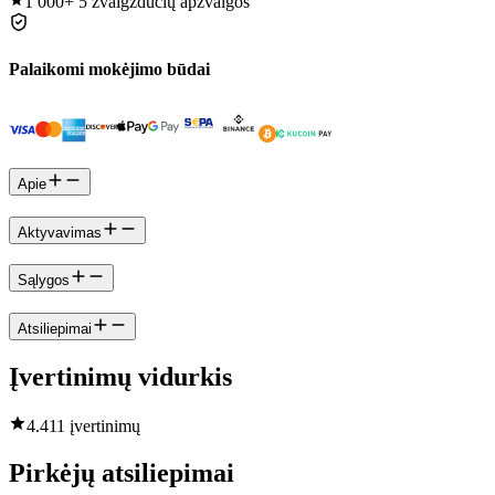
1 000+
5 žvaigždučių apžvalgos
Palaikomi mokėjimo būdai
Apie
Aktyvavimas
Sąlygos
Atsiliepimai
Įvertinimų vidurkis
4.4
11 įvertinimų
Pirkėjų atsiliepimai