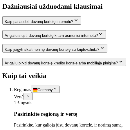
Dažniausiai užduodami klausimai
Kaip panaudoti dovanų kortelę internetu?
Ar galiu siųsti dovanų kortelę kitam asmeniui internetu?
Kaip įsigyti skaitmeninę dovanų kortelę su kriptovaliuta?
Ar galiu pirkti dovanų kortelę kredito kortele arba mobiliąja pinigine?
Kaip tai veikia
Regionas
Germany
Vertė
1 žingsnis
Pasirinkite regioną ir vertę
Pasirinkite, kur galioja jūsų dovanų kortelė, ir norimą sumą.