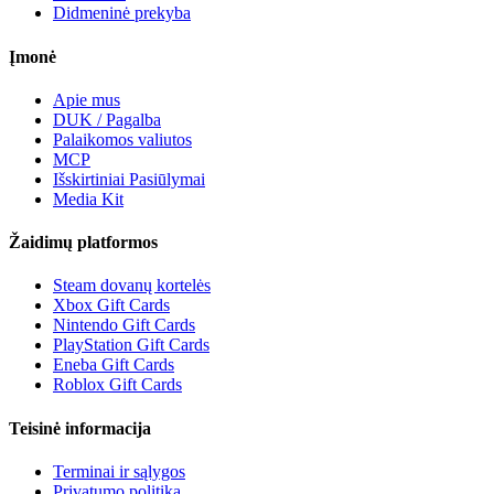
Didmeninė prekyba
Įmonė
Apie mus
DUK / Pagalba
Palaikomos valiutos
MCP
Išskirtiniai Pasiūlymai
Media Kit
Žaidimų platformos
Steam dovanų kortelės
Xbox Gift Cards
Nintendo Gift Cards
PlayStation Gift Cards
Eneba Gift Cards
Roblox Gift Cards
Teisinė informacija
Terminai ir sąlygos
Privatumo politika