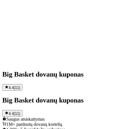
Big Basket dovanų kuponas
4.4
(
11
)
Big Basket dovanų kuponas
4.4
(
11
)
Saugus
atsiskaitymas
1M+
parduotų dovanų kortelių