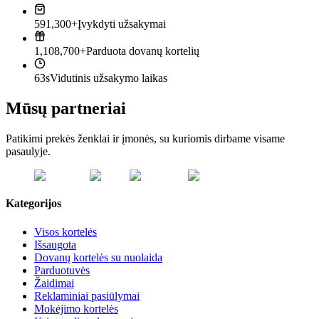
591,300+
Įvykdyti užsakymai
1,108,700+
Parduota dovanų kortelių
63s
Vidutinis užsakymo laikas
Mūsų partneriai
Patikimi prekės ženklai ir įmonės, su kuriomis dirbame visame
pasaulyje.
Kategorijos
Visos kortelės
Išsaugota
Dovanų kortelės su nuolaida
Parduotuvės
Žaidimai
Reklaminiai pasiūlymai
Mokėjimo kortelės