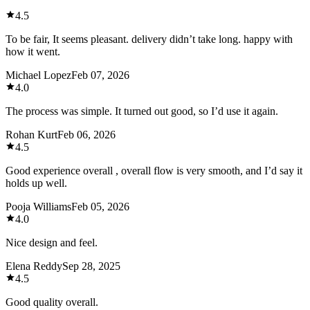
4.5
To be fair, It seems pleasant. delivery didn’t take long. happy with
how it went.
Michael Lopez
Feb 07, 2026
4.0
The process was simple. It turned out good, so I’d use it again.
Rohan Kurt
Feb 06, 2026
4.5
Good experience overall , overall flow is very smooth, and I’d say it
holds up well.
Pooja Williams
Feb 05, 2026
4.0
Nice design and feel.
Elena Reddy
Sep 28, 2025
4.5
Good quality overall.