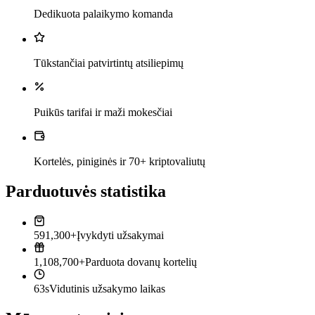
Dedikuota palaikymo komanda
Tūkstančiai patvirtintų atsiliepimų
Puikūs tarifai ir maži mokesčiai
Kortelės, piniginės ir 70+ kriptovaliutų
Parduotuvės statistika
591,300+
Įvykdyti užsakymai
1,108,700+
Parduota dovanų kortelių
63s
Vidutinis užsakymo laikas