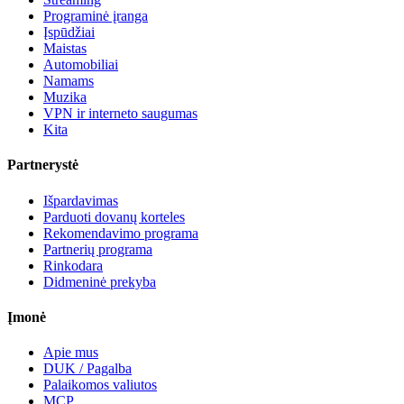
Programinė įranga
Įspūdžiai
Maistas
Automobiliai
Namams
Muzika
VPN ir interneto saugumas
Kita
Partnerystė
Išpardavimas
Parduoti dovanų korteles
Rekomendavimo programa
Partnerių programa
Rinkodara
Didmeninė prekyba
Įmonė
Apie mus
DUK / Pagalba
Palaikomos valiutos
MCP