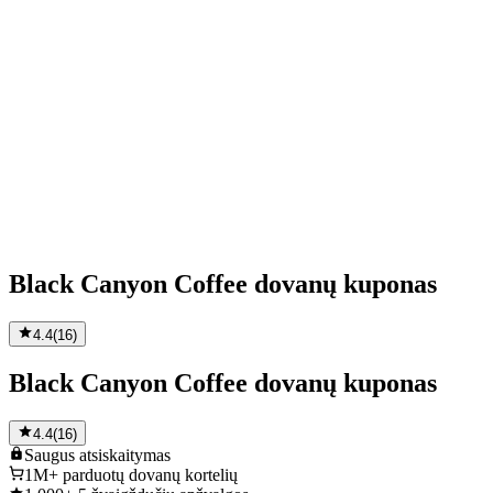
Black Canyon Coffee dovanų kuponas
4.4
(
16
)
Black Canyon Coffee dovanų kuponas
4.4
(
16
)
Saugus
atsiskaitymas
1M+
parduotų dovanų kortelių