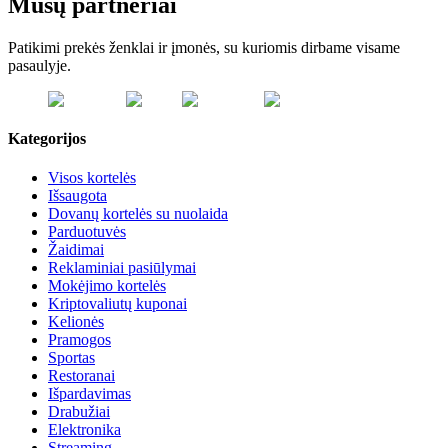
Mūsų partneriai
Patikimi prekės ženklai ir įmonės, su kuriomis dirbame visame
pasaulyje.
Kategorijos
Visos kortelės
Išsaugota
Dovanų kortelės su nuolaida
Parduotuvės
Žaidimai
Reklaminiai pasiūlymai
Mokėjimo kortelės
Kriptovaliutų kuponai
Kelionės
Pramogos
Sportas
Restoranai
Išpardavimas
Drabužiai
Elektronika
Streaming