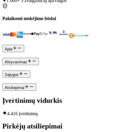
1 000+
5 žvaigždučių apžvalgos
Palaikomi mokėjimo būdai
Apie
Aktyvavimas
Sąlygos
Atsiliepimai
Įvertinimų vidurkis
4.4
16 įvertinimų
Pirkėjų atsiliepimai