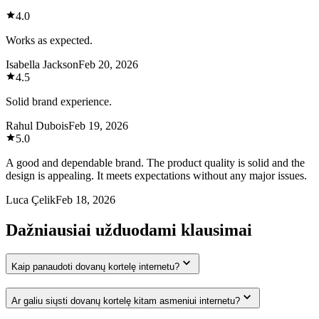
4.0
Works as expected.
Isabella Jackson
Feb 20, 2026
4.5
Solid brand experience.
Rahul Dubois
Feb 19, 2026
5.0
A good and dependable brand. The product quality is solid and the
design is appealing. It meets expectations without any major issues.
Luca Çelik
Feb 18, 2026
Dažniausiai užduodami klausimai
Kaip panaudoti dovanų kortelę internetu?
Ar galiu siųsti dovanų kortelę kitam asmeniui internetu?