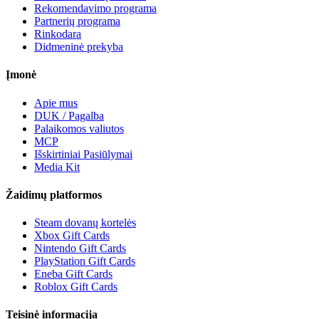
Rekomendavimo programa
Partnerių programa
Rinkodara
Didmeninė prekyba
Įmonė
Apie mus
DUK / Pagalba
Palaikomos valiutos
MCP
Išskirtiniai Pasiūlymai
Media Kit
Žaidimų platformos
Steam dovanų kortelės
Xbox Gift Cards
Nintendo Gift Cards
PlayStation Gift Cards
Eneba Gift Cards
Roblox Gift Cards
Teisinė informacija