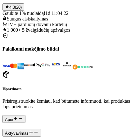
4.3
(
20
)
Gaukite 1% nuolaidą!
1d 11:04:22
Saugus
atsiskaitymas
1M+
parduotų dovanų kortelių
1 000+
5 žvaigždučių apžvalgos
Palaikomi mokėjimo būdai
Išparduota...
Prisiregistruokite žemiau, kad būtumėte informuoti, kai produktas
taps prieinamas.
Apie
Aktyvavimas