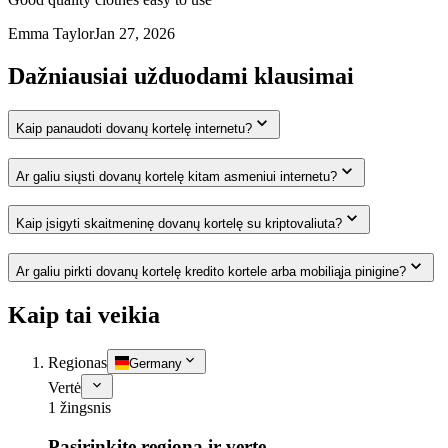
Emma Taylor
Jan 27, 2026
Dažniausiai užduodami klausimai
Kaip panaudoti dovanų kortelę internetu?
Ar galiu siųsti dovanų kortelę kitam asmeniui internetu?
Kaip įsigyti skaitmeninę dovanų kortelę su kriptovaliuta?
Ar galiu pirkti dovanų kortelę kredito kortele arba mobiliąja pinigine?
Kaip tai veikia
Regionas
Germany
Vertė
1 žingsnis
Pasirinkite regioną ir vertę