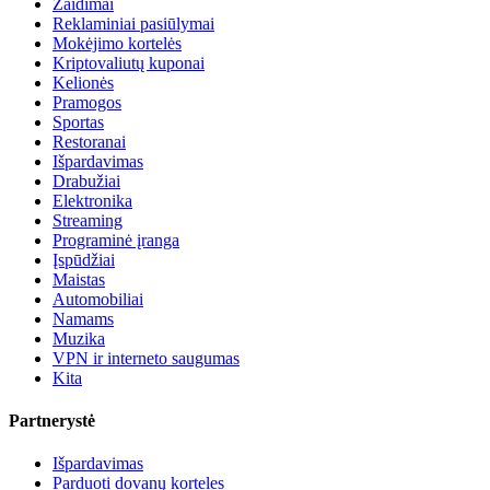
Žaidimai
Reklaminiai pasiūlymai
Mokėjimo kortelės
Kriptovaliutų kuponai
Kelionės
Pramogos
Sportas
Restoranai
Išpardavimas
Drabužiai
Elektronika
Streaming
Programinė įranga
Įspūdžiai
Maistas
Automobiliai
Namams
Muzika
VPN ir interneto saugumas
Kita
Partnerystė
Išpardavimas
Parduoti dovanų korteles