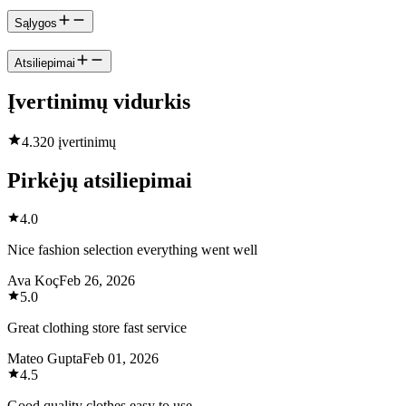
Sąlygos
Atsiliepimai
Įvertinimų vidurkis
4.3
20 įvertinimų
Pirkėjų atsiliepimai
4.0
Nice fashion selection everything went well
Ava Koç
Feb 26, 2026
5.0
Great clothing store fast service
Mateo Gupta
Feb 01, 2026
4.5
Good quality clothes easy to use