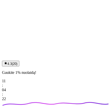
4.3
(
20
)
Gaukite 1% nuolaidą!
11
:
04
:
22