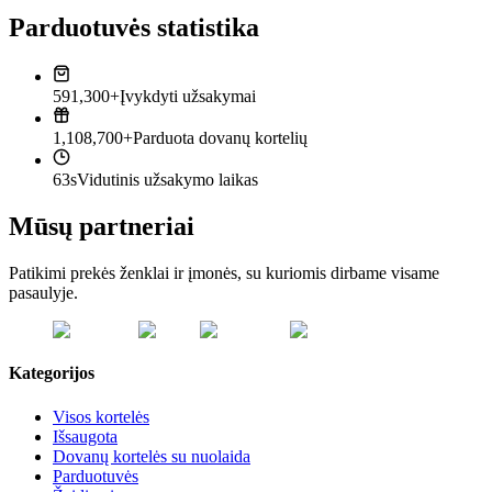
Parduotuvės statistika
591,300+
Įvykdyti užsakymai
1,108,700+
Parduota dovanų kortelių
63s
Vidutinis užsakymo laikas
Mūsų partneriai
Patikimi prekės ženklai ir įmonės, su kuriomis dirbame visame
pasaulyje.
Kategorijos
Visos kortelės
Išsaugota
Dovanų kortelės su nuolaida
Parduotuvės