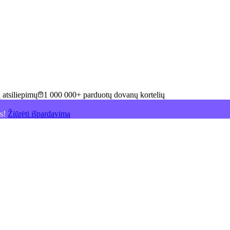
 atsiliepimų
1 000 000+ parduotų dovanų kortelių
is!
Žiūrėti išpardavimą