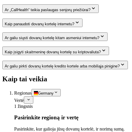
Ar „CallHealth“ teikia paslaugas senjorų priežiūrai?
Kaip panaudoti dovanų kortelę internetu?
Ar galiu siųsti dovanų kortelę kitam asmeniui internetu?
Kaip įsigyti skaitmeninę dovanų kortelę su kriptovaliuta?
Ar galiu pirkti dovanų kortelę kredito kortele arba mobiliąja pinigine?
Kaip tai veikia
Regionas
Germany
Vertė
1 žingsnis
Pasirinkite regioną ir vertę
Pasirinkite, kur galioja jūsų dovanų kortelė, ir norimą sumą.