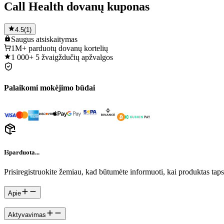
Call Health dovanų kuponas
4.5
(
1
)
Saugus
atsiskaitymas
1M+
parduotų dovanų kortelių
1 000+
5 žvaigždučių apžvalgos
Palaikomi mokėjimo būdai
Išparduota...
Prisiregistruokite žemiau, kad būtumėte informuoti, kai produktas tap
Apie
Aktyvavimas