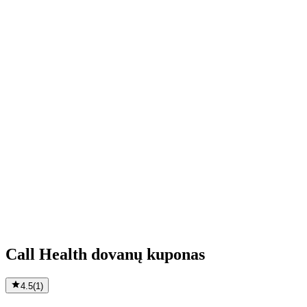
Call Health dovanų kuponas
4.5
(
1
)