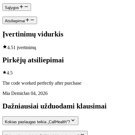
Sąlygos
Atsiliepimai
Įvertinimų vidurkis
4.5
1 įvertinimų
Pirkėjų atsiliepimai
4.5
The code worked perfectly after purchase
Mia Demir
Jan 04, 2026
Dažniausiai užduodami klausimai
Kokias paslaugas teikia „CallHealth“?