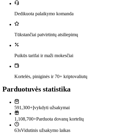
Dedikuota palaikymo komanda
Tūkstančiai patvirtintų atsiliepimų
Puikūs tarifai ir maži mokesčiai
Kortelės, piniginės ir 70+ kriptovaliutų
Parduotuvės statistika
591,300+
Įvykdyti užsakymai
1,108,700+
Parduota dovanų kortelių
63s
Vidutinis užsakymo laikas