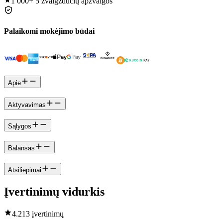
1 000+
5 žvaigždučių apžvalgos
Palaikomi mokėjimo būdai
Apie
Aktyvavimas
Sąlygos
Balansas
Atsiliepimai
Įvertinimų vidurkis
4.2
13 įvertinimų