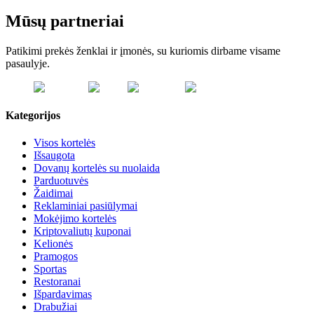
Mūsų partneriai
Patikimi prekės ženklai ir įmonės, su kuriomis dirbame visame
pasaulyje.
Kategorijos
Visos kortelės
Išsaugota
Dovanų kortelės su nuolaida
Parduotuvės
Žaidimai
Reklaminiai pasiūlymai
Mokėjimo kortelės
Kriptovaliutų kuponai
Kelionės
Pramogos
Sportas
Restoranai
Išpardavimas
Drabužiai