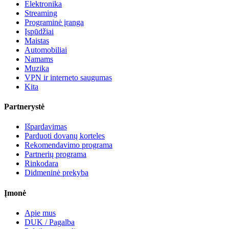
Elektronika
Streaming
Programinė įranga
Įspūdžiai
Maistas
Automobiliai
Namams
Muzika
VPN ir interneto saugumas
Kita
Partnerystė
Išpardavimas
Parduoti dovanų korteles
Rekomendavimo programa
Partnerių programa
Rinkodara
Didmeninė prekyba
Įmonė
Apie mus
DUK / Pagalba