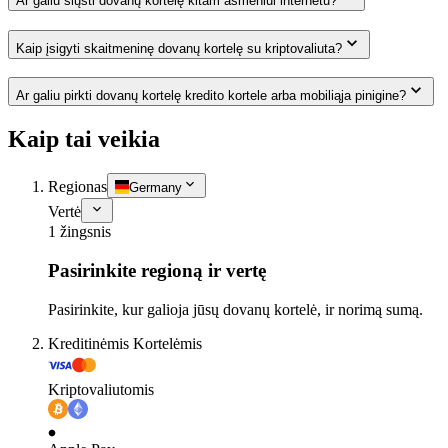
Ar galiu siųsti dovanų kortelę kitam asmeniui internetu?
Kaip įsigyti skaitmeninę dovanų kortelę su kriptovaliuta?
Ar galiu pirkti dovanų kortelę kredito kortele arba mobiliąja pinigine?
Kaip tai veikia
Regionas
Germany
Vertė
1 žingsnis
Pasirinkite regioną ir vertę
Pasirinkite, kur galioja jūsų dovanų kortelė, ir norimą sumą.
Kreditinėmis Kortelėmis
Kriptovaliutomis