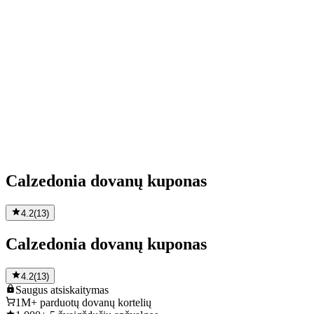
Calzedonia dovanų kuponas
4.2
(
13
)
Calzedonia dovanų kuponas
4.2
(
13
)
Saugus
atsiskaitymas
1M+
parduotų dovanų kortelių