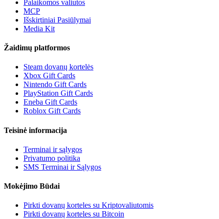
Palaikomos valiutos
MCP
Išskirtiniai Pasiūlymai
Media Kit
Žaidimų platformos
Steam dovanų kortelės
Xbox Gift Cards
Nintendo Gift Cards
PlayStation Gift Cards
Eneba Gift Cards
Roblox Gift Cards
Teisinė informacija
Terminai ir sąlygos
Privatumo politika
SMS Terminai ir Sąlygos
Mokėjimo Būdai
Pirkti dovanų korteles su Kriptovaliutomis
Pirkti dovanų korteles su Bitcoin