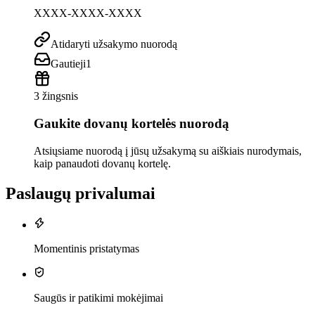
XXXX-XXXX-XXXX
Atidaryti užsakymo nuorodą
Gautieji
1
3 žingsnis
Gaukite dovanų kortelės nuorodą
Atsiųsiame nuorodą į jūsų užsakymą su aiškiais nurodymais,
kaip panaudoti dovanų kortelę.
Paslaugų privalumai
Momentinis pristatymas
Saugūs ir patikimi mokėjimai