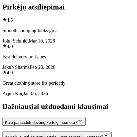
Pirkėjų atsiliepimai
4.5
Smooth shopping looks great
John Schmidt
Mar 10, 2026
4.0
Fast delivery no issues
Jakub Sharma
Feb 20, 2026
4.0
Great clothing store fits perfectly
Arjun Koç
Jan 06, 2026
Dažniausiai užduodami klausimai
Kaip panaudoti dovanų kortelę internetu?