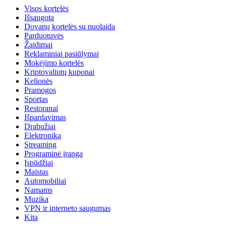
Visos kortelės
Išsaugota
Dovanų kortelės su nuolaida
Parduotuvės
Žaidimai
Reklaminiai pasiūlymai
Mokėjimo kortelės
Kriptovaliutų kuponai
Kelionės
Pramogos
Sportas
Restoranai
Išpardavimas
Drabužiai
Elektronika
Streaming
Programinė įranga
Įspūdžiai
Maistas
Automobiliai
Namams
Muzika
VPN ir interneto saugumas
Kita