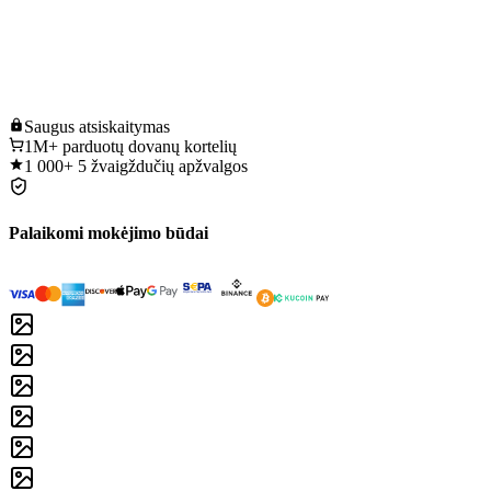
Saugus
atsiskaitymas
1M+
parduotų dovanų kortelių
1 000+
5 žvaigždučių apžvalgos
Palaikomi mokėjimo būdai