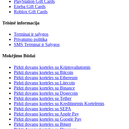
PlayStation Gift Cards
Eneba Gift Cards
Roblox Gift Cards
Teisinė informacija
Terminai ir sąlygos
Privatumo politika
SMS Terminai ir Sąlygos
Mokėjimo Būdai
Pirkti dovanų korteles su Kriptovaliutomis
Pirkti dovanų korteles su Bitcoin
Pirkti dovanų korteles su Ethereum
Pirkti dovanų korteles su Litecoin
Pirkti dovanų korteles su Binance
Pirkti dovanų korteles su Dogecoin
Pirkti dovanų korteles su Tether
Pirkti dovanų korteles su Kreditinėmis Kortelėmis
Pirkti dovanų korteles su SEPA
Pirkti dovanų korteles su Apple Pay
Pirkti dovanų korteles su Google Pay
Pirkti dovanų korteles su Bitget