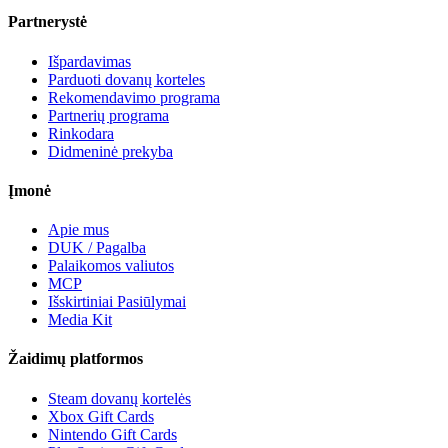
Partnerystė
Išpardavimas
Parduoti dovanų korteles
Rekomendavimo programa
Partnerių programa
Rinkodara
Didmeninė prekyba
Įmonė
Apie mus
DUK / Pagalba
Palaikomos valiutos
MCP
Išskirtiniai Pasiūlymai
Media Kit
Žaidimų platformos
Steam dovanų kortelės
Xbox Gift Cards
Nintendo Gift Cards