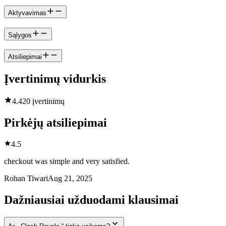
Aktyvavimas
Sąlygos
Atsiliepimai
Įvertinimų vidurkis
4.4
20 įvertinimų
Pirkėjų atsiliepimai
4.5
checkout was simple and very satisfied.
Rohan Tiwari
Aug 21, 2025
Dažniausiai užduodami klausimai