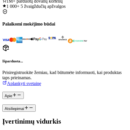
1M+
parduotų dovanų kortelių
1 000+
5 žvaigždučių apžvalgos
Palaikomi mokėjimo būdai
Išparduota...
Prisiregistruokite žemiau, kad būtumėte informuoti, kai produktas
taps prieinamas.
Aplankyti svetainę
Apie
Atsiliepimai
Įvertinimų vidurkis