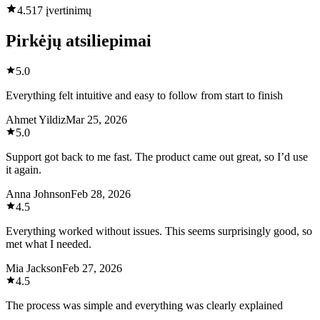
4.5
17 įvertinimų
Pirkėjų atsiliepimai
5.0
Everything felt intuitive and easy to follow from start to finish
Ahmet Yildiz
Mar 25, 2026
5.0
Support got back to me fast. The product came out great, so I’d use
it again.
Anna Johnson
Feb 28, 2026
4.5
Everything worked without issues. This seems surprisingly good, so
met what I needed.
Mia Jackson
Feb 27, 2026
4.5
The process was simple and everything was clearly explained