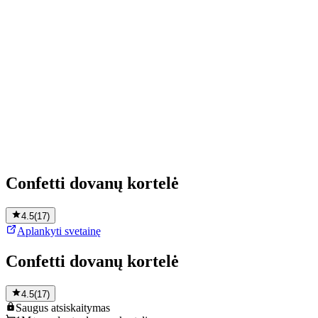
Confetti dovanų kortelė
4.5
(
17
)
Aplankyti svetainę
Confetti dovanų kortelė
4.5
(
17
)
Saugus
atsiskaitymas