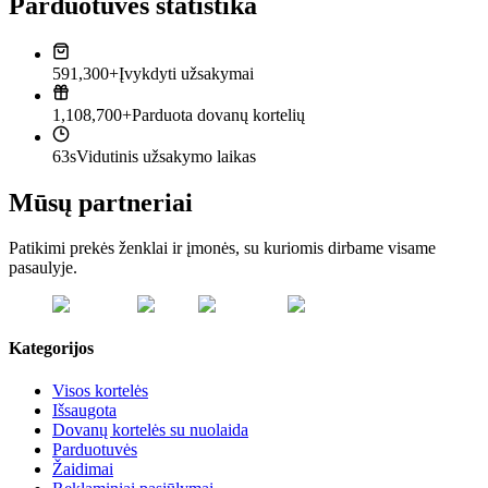
Parduotuvės statistika
591,300+
Įvykdyti užsakymai
1,108,700+
Parduota dovanų kortelių
63s
Vidutinis užsakymo laikas
Mūsų partneriai
Patikimi prekės ženklai ir įmonės, su kuriomis dirbame visame
pasaulyje.
Kategorijos
Visos kortelės
Išsaugota
Dovanų kortelės su nuolaida
Parduotuvės
Žaidimai