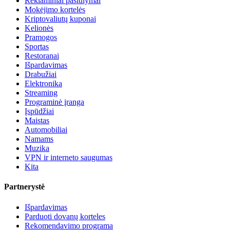
Reklaminiai pasiūlymai
Mokėjimo kortelės
Kriptovaliutų kuponai
Kelionės
Pramogos
Sportas
Restoranai
Išpardavimas
Drabužiai
Elektronika
Streaming
Programinė įranga
Įspūdžiai
Maistas
Automobiliai
Namams
Muzika
VPN ir interneto saugumas
Kita
Partnerystė
Išpardavimas
Parduoti dovanų korteles
Rekomendavimo programa