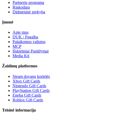
Partnerių programa
Rinkodara
Didmeninė prekyba
Įmonė
Apie mus
DUK / Pagalba
Palaikomos valiutos
MCP
Išskirtiniai Pasiūlymai
Media Kit
Žaidimų platformos
Steam dovanų kortelės
Xbox Gift Cards
Nintendo Gift Cards
PlayStation Gift Cards
Eneba Gift Cards
Roblox Gift Cards
Teisinė informacija