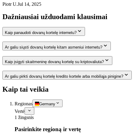
Piotr U.
Jul 14, 2025
Dažniausiai užduodami klausimai
Kaip panaudoti dovanų kortelę internetu?
Ar galiu siųsti dovanų kortelę kitam asmeniui internetu?
Kaip įsigyti skaitmeninę dovanų kortelę su kriptovaliuta?
Ar galiu pirkti dovanų kortelę kredito kortele arba mobiliąja pinigine?
Kaip tai veikia
Regionas
Germany
Vertė
1 žingsnis
Pasirinkite regioną ir vertę