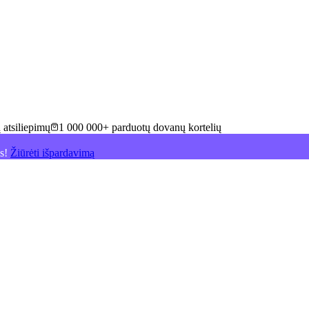
 atsiliepimų
1 000 000+ parduotų dovanų kortelių
is!
Žiūrėti išpardavimą