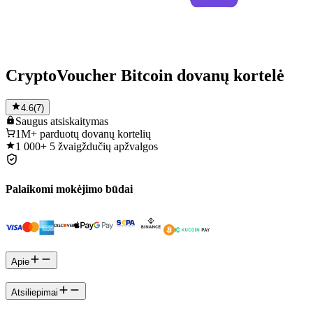
CryptoVoucher Bitcoin dovanų kortelė
4.6
(
7
)
Saugus
atsiskaitymas
1M+
parduotų dovanų kortelių
1 000+
5 žvaigždučių apžvalgos
Palaikomi mokėjimo būdai
Apie
Atsiliepimai