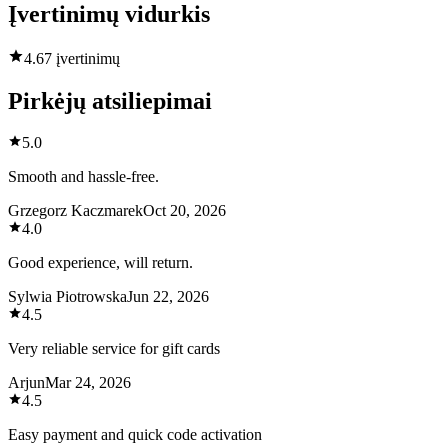
Įvertinimų vidurkis
4.6
7 įvertinimų
Pirkėjų atsiliepimai
5.0
Smooth and hassle-free.
Grzegorz Kaczmarek
Oct 20, 2026
4.0
Good experience, will return.
Sylwia Piotrowska
Jun 22, 2026
4.5
Very reliable service for gift cards
Arjun
Mar 24, 2026
4.5
Easy payment and quick code activation