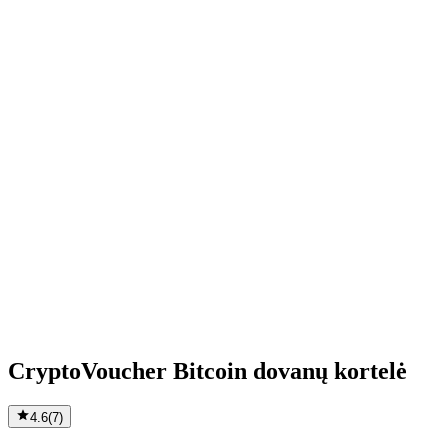
CryptoVoucher Bitcoin dovanų kortelė
4.6
(
7
)