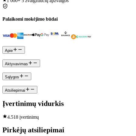
1 000+
5 žvaigždučių apžvalgos
Palaikomi mokėjimo būdai
Apie
Aktyvavimas
Sąlygos
Atsiliepimai
Įvertinimų vidurkis
4.5
18 įvertinimų
Pirkėjų atsiliepimai