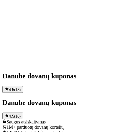
Danube dovanų kuponas
4.5
(
18
)
Danube dovanų kuponas
4.5
(
18
)
Saugus
atsiskaitymas
1M+
parduotų dovanų kortelių