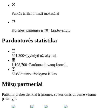
Puikūs tarifai ir maži mokesčiai
Kortelės, piniginės ir 70+ kriptovaliutų
Parduotuvės statistika
591,300+
Įvykdyti užsakymai
1,108,700+
Parduota dovanų kortelių
63s
Vidutinis užsakymo laikas
Mūsų partneriai
Patikimi prekės ženklai ir įmonės, su kuriomis dirbame visame
pasaulyje.