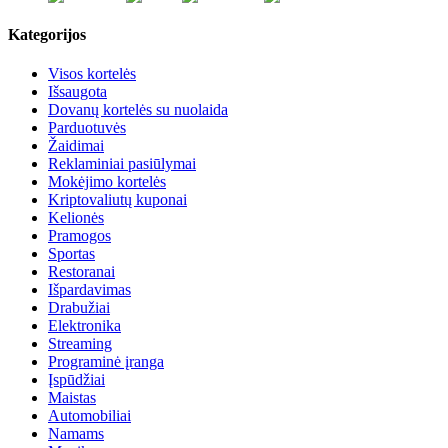
Kategorijos
Visos kortelės
Išsaugota
Dovanų kortelės su nuolaida
Parduotuvės
Žaidimai
Reklaminiai pasiūlymai
Mokėjimo kortelės
Kriptovaliutų kuponai
Kelionės
Pramogos
Sportas
Restoranai
Išpardavimas
Drabužiai
Elektronika
Streaming
Programinė įranga
Įspūdžiai
Maistas
Automobiliai
Namams