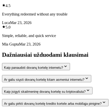
4.5
Everything redeemed without any trouble
Luca
Mar 23, 2026
5.0
Simple, reliable, and quick service
Mia Gupta
Mar 23, 2026
Dažniausiai užduodami klausimai
Kaip panaudoti dovanų kortelę internetu?
Ar galiu siųsti dovanų kortelę kitam asmeniui internetu?
Kaip įsigyti skaitmeninę dovanų kortelę su kriptovaliuta?
Ar galiu pirkti dovanų kortelę kredito kortele arba mobiliąja pinigine?