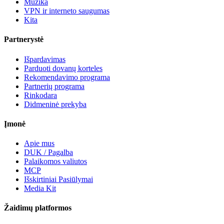
Muzika
VPN ir interneto saugumas
Kita
Partnerystė
Išpardavimas
Parduoti dovanų korteles
Rekomendavimo programa
Partnerių programa
Rinkodara
Didmeninė prekyba
Įmonė
Apie mus
DUK / Pagalba
Palaikomos valiutos
MCP
Išskirtiniai Pasiūlymai
Media Kit
Žaidimų platformos