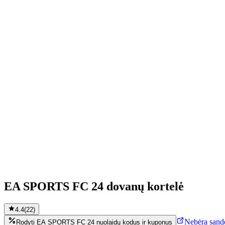
EA SPORTS FC 24 dovanų kortelė
4.4
(
22
)
Nebėra sandė
Rodyti EA SPORTS FC 24 nuolaidų kodus ir kuponus