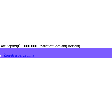
 atsiliepimų
1 000 000+ parduotų dovanų kortelių
is!
Žiūrėti išpardavimą