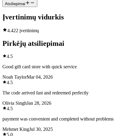
Atsiliepimai
Įvertinimų vidurkis
4.4
22 įvertinimų
Pirkėjų atsiliepimai
4.5
Good gift card store with quick service
Noah Taylor
Mar 04, 2026
4.5
The code arrived fast and redeemed perfectly
Olivia Singh
Jan 28, 2026
4.5
payment was convenient and completed without problems
Mehmet King
Jul 30, 2025
5.0