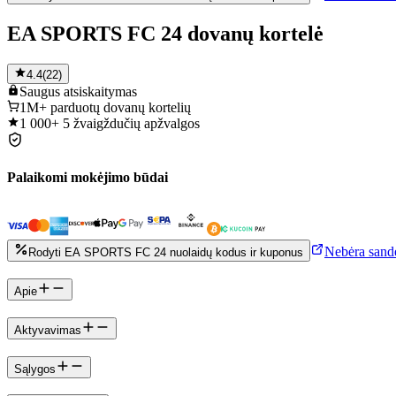
EA SPORTS FC 24 dovanų kortelė
4.4
(
22
)
Saugus
atsiskaitymas
1M+
parduotų dovanų kortelių
1 000+
5 žvaigždučių apžvalgos
Palaikomi mokėjimo būdai
Nebėra sandė
Rodyti EA SPORTS FC 24 nuolaidų kodus ir kuponus
Apie
Aktyvavimas
Sąlygos