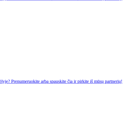
lyje? Prenumeruokite arba spauskite čia ir pirkite iš mūsų partnerių!