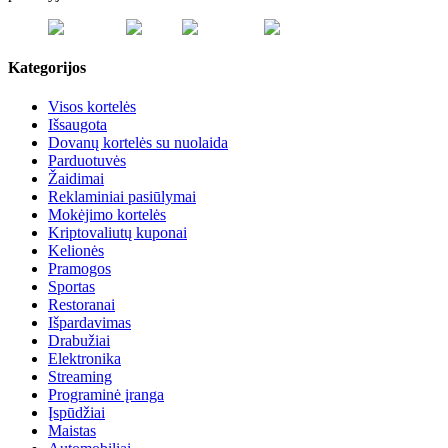
Kategorijos
Visos kortelės
Išsaugota
Dovanų kortelės su nuolaida
Parduotuvės
Žaidimai
Reklaminiai pasiūlymai
Mokėjimo kortelės
Kriptovaliutų kuponai
Kelionės
Pramogos
Sportas
Restoranai
Išpardavimas
Drabužiai
Elektronika
Streaming
Programinė įranga
Įspūdžiai
Maistas