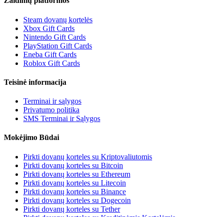
Žaidimų platformos
Steam dovanų kortelės
Xbox Gift Cards
Nintendo Gift Cards
PlayStation Gift Cards
Eneba Gift Cards
Roblox Gift Cards
Teisinė informacija
Terminai ir sąlygos
Privatumo politika
SMS Terminai ir Sąlygos
Mokėjimo Būdai
Pirkti dovanų korteles su Kriptovaliutomis
Pirkti dovanų korteles su Bitcoin
Pirkti dovanų korteles su Ethereum
Pirkti dovanų korteles su Litecoin
Pirkti dovanų korteles su Binance
Pirkti dovanų korteles su Dogecoin
Pirkti dovanų korteles su Tether