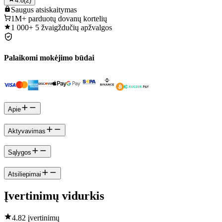
4.8
(
2
)
Saugus
atsiskaitymas
1M+
parduotų dovanų kortelių
1 000+
5 žvaigždučių apžvalgos
Palaikomi mokėjimo būdai
Apie
Aktyvavimas
Sąlygos
Atsiliepimai
Įvertinimų vidurkis
4.8
2 įvertinimų