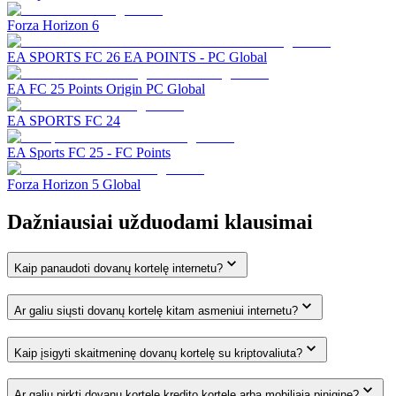
Forza Horizon 6
EA SPORTS FC 26 EA POINTS - PC Global
EA FC 25 Points Origin PC Global
EA SPORTS FC 24
EA Sports FC 25 - FC Points
Forza Horizon 5 Global
Dažniausiai užduodami klausimai
Kaip panaudoti dovanų kortelę internetu?
Ar galiu siųsti dovanų kortelę kitam asmeniui internetu?
Kaip įsigyti skaitmeninę dovanų kortelę su kriptovaliuta?
Ar galiu pirkti dovanų kortelę kredito kortele arba mobiliąja pinigine?