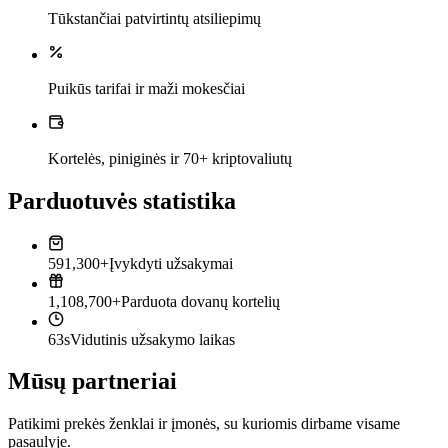
Tūkstančiai patvirtintų atsiliepimų
Puikūs tarifai ir maži mokesčiai
Kortelės, piniginės ir 70+ kriptovaliutų
Parduotuvės statistika
591,300+
Įvykdyti užsakymai
1,108,700+
Parduota dovanų kortelių
63s
Vidutinis užsakymo laikas
Mūsų partneriai
Patikimi prekės ženklai ir įmonės, su kuriomis dirbame visame
pasaulyje.