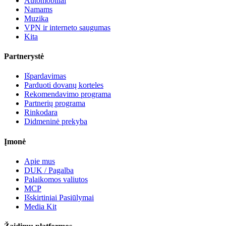
Automobiliai
Namams
Muzika
VPN ir interneto saugumas
Kita
Partnerystė
Išpardavimas
Parduoti dovanų korteles
Rekomendavimo programa
Partnerių programa
Rinkodara
Didmeninė prekyba
Įmonė
Apie mus
DUK / Pagalba
Palaikomos valiutos
MCP
Išskirtiniai Pasiūlymai
Media Kit