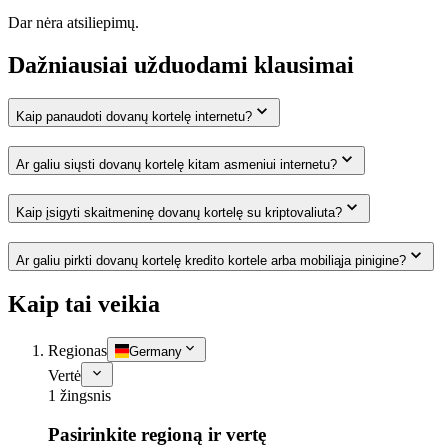
Dar nėra atsiliepimų.
Dažniausiai užduodami klausimai
Kaip panaudoti dovanų kortelę internetu?
Ar galiu siųsti dovanų kortelę kitam asmeniui internetu?
Kaip įsigyti skaitmeninę dovanų kortelę su kriptovaliuta?
Ar galiu pirkti dovanų kortelę kredito kortele arba mobiliąja pinigine?
Kaip tai veikia
Regionas
Germany
Vertė
1 žingsnis
Pasirinkite regioną ir vertę