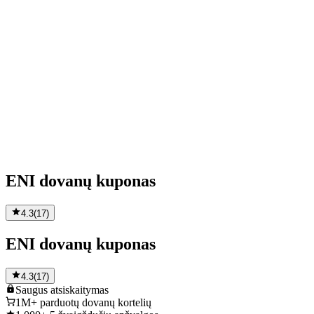
ENI dovanų kuponas
4.3
(
17
)
ENI dovanų kuponas
4.3
(
17
)
Saugus
atsiskaitymas
1M+
parduotų dovanų kortelių