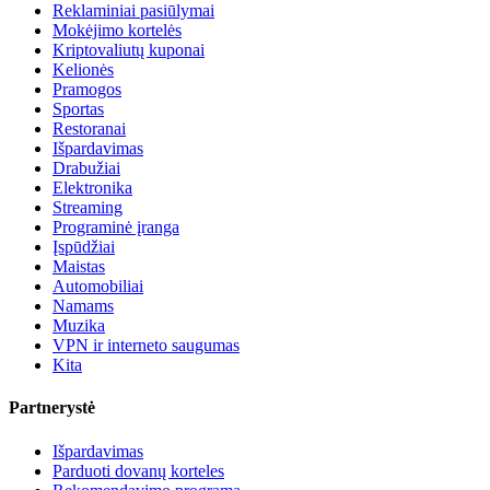
Reklaminiai pasiūlymai
Mokėjimo kortelės
Kriptovaliutų kuponai
Kelionės
Pramogos
Sportas
Restoranai
Išpardavimas
Drabužiai
Elektronika
Streaming
Programinė įranga
Įspūdžiai
Maistas
Automobiliai
Namams
Muzika
VPN ir interneto saugumas
Kita
Partnerystė
Išpardavimas
Parduoti dovanų korteles