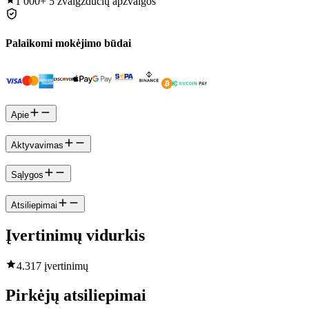
1 000+
5 žvaigždučių apžvalgos
Palaikomi mokėjimo būdai
Apie
Aktyvavimas
Sąlygos
Atsiliepimai
Įvertinimų vidurkis
4.3
17 įvertinimų
Pirkėjų atsiliepimai