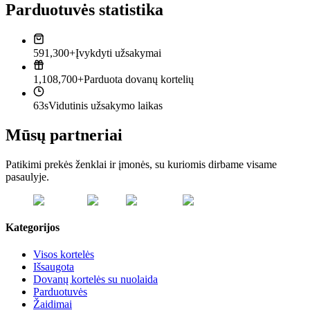
Parduotuvės statistika
591,300+
Įvykdyti užsakymai
1,108,700+
Parduota dovanų kortelių
63s
Vidutinis užsakymo laikas
Mūsų partneriai
Patikimi prekės ženklai ir įmonės, su kuriomis dirbame visame
pasaulyje.
Kategorijos
Visos kortelės
Išsaugota
Dovanų kortelės su nuolaida
Parduotuvės
Žaidimai