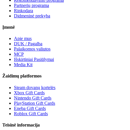
Rekomendavimo programa
Partnerių programa
Rinkodara
Didmeninė prekyba
Įmonė
Apie mus
DUK / Pagalba
Palaikomos valiutos
MCP
Išskirtiniai Pasiūlymai
Media Kit
Žaidimų platformos
Steam dovanų kortelės
Xbox Gift Cards
Nintendo Gift Cards
PlayStation Gift Cards
Eneba Gift Cards
Roblox Gift Cards
Teisinė informacija