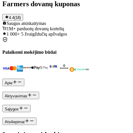
Farmers dovanų kuponas
4.4
(
18
)
Saugus
atsiskaitymas
1M+
parduotų dovanų kortelių
1 000+
5 žvaigždučių apžvalgos
Palaikomi mokėjimo būdai
Apie
Aktyvavimas
Sąlygos
Atsiliepimai