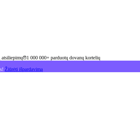
 atsiliepimų
1 000 000+ parduotų dovanų kortelių
is!
Žiūrėti išpardavimą