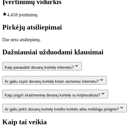
Įvertinimų vidurkis
4.4
18 įvertinimų
Pirkėjų atsiliepimai
Dar nėra atsiliepimų.
Dažniausiai užduodami klausimai
Kaip panaudoti dovanų kortelę internetu?
Ar galiu siųsti dovanų kortelę kitam asmeniui internetu?
Kaip įsigyti skaitmeninę dovanų kortelę su kriptovaliuta?
Ar galiu pirkti dovanų kortelę kredito kortele arba mobiliąja pinigine?
Kaip tai veikia