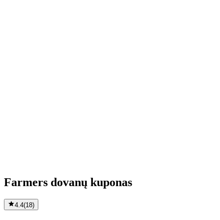
Farmers dovanų kuponas
4.4
(
18
)