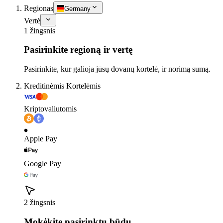
Regionas
Germany
Vertė
1 žingsnis
Pasirinkite regioną ir vertę
Pasirinkite, kur galioja jūsų dovanų kortelė, ir norimą sumą.
Kreditinėmis Kortelėmis
Kriptovaliutomis
Apple Pay
Google Pay
2 žingsnis
Mokėkite pasirinktu būdu