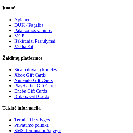
Įmonė
Apie mus
DUK / Pagalba
Palaikomos valiutos
MCP
Išskirtiniai Pasiūlymai
Media Kit
Žaidimų platformos
Steam dovanų kortelės
Xbox Gift Cards
Nintendo Gift Cards
PlayStation Gift Cards
Eneba Gift Cards
Roblox Gift Cards
Teisinė informacija
Terminai ir sąlygos
Privatumo politika
SMS Terminai ir Sąlygos