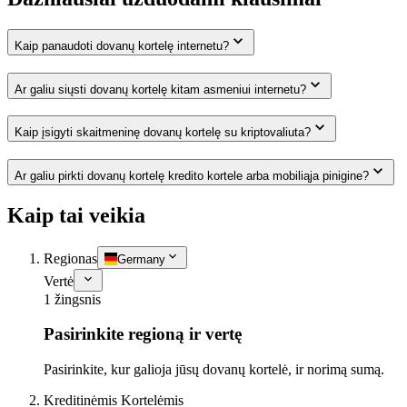
Kaip panaudoti dovanų kortelę internetu?
Ar galiu siųsti dovanų kortelę kitam asmeniui internetu?
Kaip įsigyti skaitmeninę dovanų kortelę su kriptovaliuta?
Ar galiu pirkti dovanų kortelę kredito kortele arba mobiliąja pinigine?
Kaip tai veikia
Regionas
Germany
Vertė
1 žingsnis
Pasirinkite regioną ir vertę
Pasirinkite, kur galioja jūsų dovanų kortelė, ir norimą sumą.
Kreditinėmis Kortelėmis