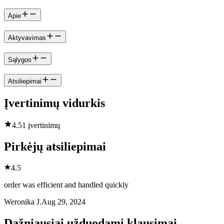
Apie
Aktyvavimas
Sąlygos
Atsiliepimai
Įvertinimų vidurkis
4.5
1 įvertinimų
Pirkėjų atsiliepimai
4.5
order was efficient and handled quickly
Weronika J.
Aug 29, 2024
Dažniausiai užduodami klausimai