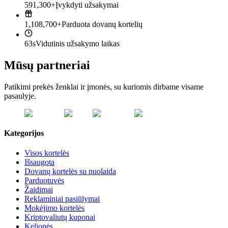
591,300+
Įvykdyti užsakymai
1,108,700+
Parduota dovanų kortelių
63s
Vidutinis užsakymo laikas
Mūsų partneriai
Patikimi prekės ženklai ir įmonės, su kuriomis dirbame visame
pasaulyje.
Kategorijos
Visos kortelės
Išsaugota
Dovanų kortelės su nuolaida
Parduotuvės
Žaidimai
Reklaminiai pasiūlymai
Mokėjimo kortelės
Kriptovaliutų kuponai
Kelionės