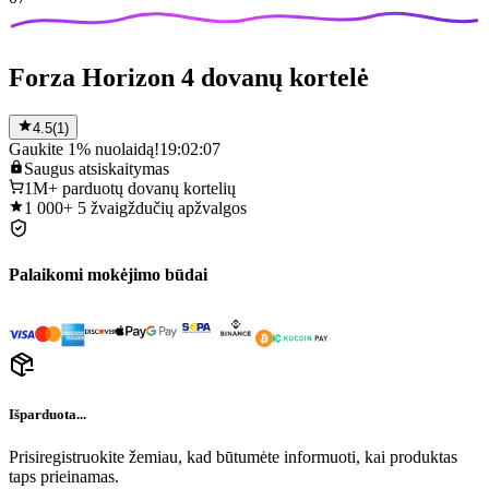
Forza Horizon 4 dovanų kortelė
4.5
(
1
)
Gaukite 1% nuolaidą!
19:02:07
Saugus
atsiskaitymas
1M+
parduotų dovanų kortelių
1 000+
5 žvaigždučių apžvalgos
Palaikomi mokėjimo būdai
Išparduota...
Prisiregistruokite žemiau, kad būtumėte informuoti, kai produktas
taps prieinamas.