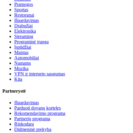
Pramogos
Sportas
Restoranai
Išpardavimas
Drabužiai
Elektronika
Streaming
Programinė įranga
Įspūdžiai
Maistas
Automobiliai
Namams
Muzika
VPN ir interneto saugumas
Kita
Partnerystė
Išpardavimas
Parduoti dovanų korteles
Rekomendavimo programa
Partnerių programa
Rinkodara
Didmeninė prekyba