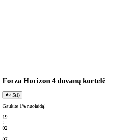
Forza Horizon 4 dovanų kortelė
4.5
(
1
)
Gaukite 1% nuolaidą!
19
:
02
:
07