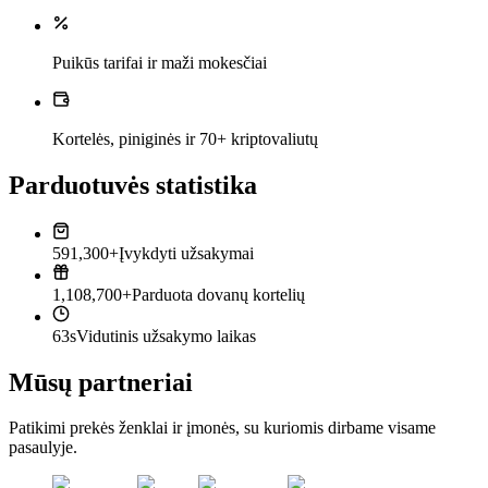
Puikūs tarifai ir maži mokesčiai
Kortelės, piniginės ir 70+ kriptovaliutų
Parduotuvės statistika
591,300+
Įvykdyti užsakymai
1,108,700+
Parduota dovanų kortelių
63s
Vidutinis užsakymo laikas
Mūsų partneriai
Patikimi prekės ženklai ir įmonės, su kuriomis dirbame visame
pasaulyje.