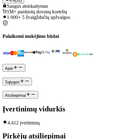
4.4
(
12
)
Saugus
atsiskaitymas
1M+
parduotų dovanų kortelių
1 000+
5 žvaigždučių apžvalgos
Palaikomi mokėjimo būdai
Apie
Sąlygos
Atsiliepimai
Įvertinimų vidurkis
4.4
12 įvertinimų
Pirkėjų atsiliepimai