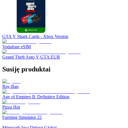
GTA V Shark Cards - Xbox Version
Vodafone eSIM
Grand Theft Auto V GTA EUR
Susiję produktai
Ray-Ban
Age of Empires II: Definitive Edition
Pizza Hut
Farming Simulator 22
Minecraft Java Deluxe Global