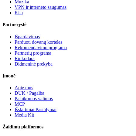
Muzika
VPN ir interneto saugumas
Kita
Partnerystė
Išpardavimas
Parduoti dovanų korteles
Rekomendavimo programa
Partnerių programa
Rinkodara
Didmeninė prekyba
Įmonė
Apie mus
DUK / Pagalba
Palaikomos valiutos
MCP
Išskirtiniai Pasiūlymai
Media Kit
Žaidimų platformos