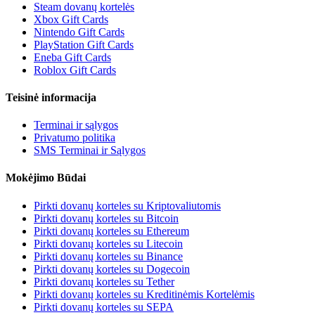
Steam dovanų kortelės
Xbox Gift Cards
Nintendo Gift Cards
PlayStation Gift Cards
Eneba Gift Cards
Roblox Gift Cards
Teisinė informacija
Terminai ir sąlygos
Privatumo politika
SMS Terminai ir Sąlygos
Mokėjimo Būdai
Pirkti dovanų korteles su Kriptovaliutomis
Pirkti dovanų korteles su Bitcoin
Pirkti dovanų korteles su Ethereum
Pirkti dovanų korteles su Litecoin
Pirkti dovanų korteles su Binance
Pirkti dovanų korteles su Dogecoin
Pirkti dovanų korteles su Tether
Pirkti dovanų korteles su Kreditinėmis Kortelėmis
Pirkti dovanų korteles su SEPA