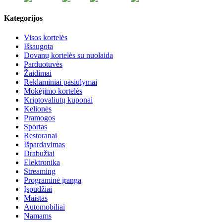
Kategorijos
Visos kortelės
Išsaugota
Dovanų kortelės su nuolaida
Parduotuvės
Žaidimai
Reklaminiai pasiūlymai
Mokėjimo kortelės
Kriptovaliutų kuponai
Kelionės
Pramogos
Sportas
Restoranai
Išpardavimas
Drabužiai
Elektronika
Streaming
Programinė įranga
Įspūdžiai
Maistas
Automobiliai
Namams