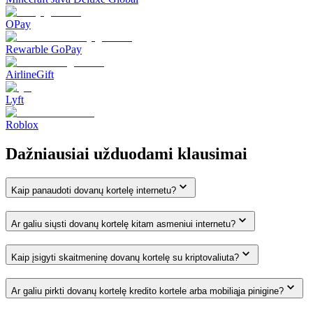
OPay
Rewarble GoPay
AirlineGift
Lyft
Roblox
Dažniausiai užduodami klausimai
Kaip panaudoti dovanų kortelę internetu?
Ar galiu siųsti dovanų kortelę kitam asmeniui internetu?
Kaip įsigyti skaitmeninę dovanų kortelę su kriptovaliuta?
Ar galiu pirkti dovanų kortelę kredito kortele arba mobiliąja pinigine?