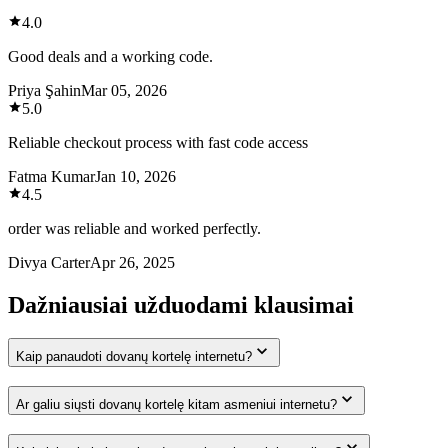
4.0
Good deals and a working code.
Priya Şahin
Mar 05, 2026
5.0
Reliable checkout process with fast code access
Fatma Kumar
Jan 10, 2026
4.5
order was reliable and worked perfectly.
Divya Carter
Apr 26, 2025
Dažniausiai užduodami klausimai
Kaip panaudoti dovanų kortelę internetu?
Ar galiu siųsti dovanų kortelę kitam asmeniui internetu?