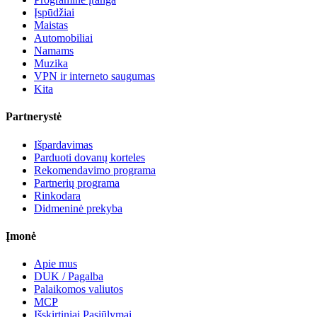
Įspūdžiai
Maistas
Automobiliai
Namams
Muzika
VPN ir interneto saugumas
Kita
Partnerystė
Išpardavimas
Parduoti dovanų korteles
Rekomendavimo programa
Partnerių programa
Rinkodara
Didmeninė prekyba
Įmonė
Apie mus
DUK / Pagalba
Palaikomos valiutos
MCP
Išskirtiniai Pasiūlymai