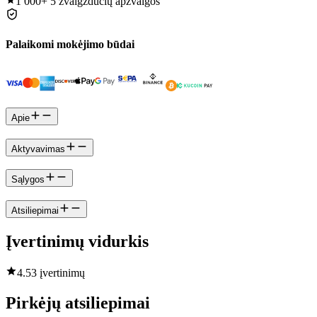
1 000+
5 žvaigždučių apžvalgos
Palaikomi mokėjimo būdai
Apie
Aktyvavimas
Sąlygos
Atsiliepimai
Įvertinimų vidurkis
4.5
3 įvertinimų
Pirkėjų atsiliepimai