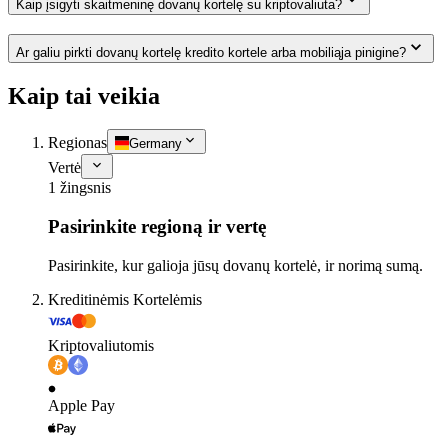
Kaip įsigyti skaitmeninę dovanų kortelę su kriptovaliuta?
Ar galiu pirkti dovanų kortelę kredito kortele arba mobiliąja pinigine?
Kaip tai veikia
Regionas
Germany
Vertė
1 žingsnis
Pasirinkite regioną ir vertę
Pasirinkite, kur galioja jūsų dovanų kortelė, ir norimą sumą.
Kreditinėmis Kortelėmis
Kriptovaliutomis
Apple Pay