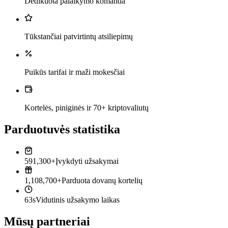
Dedikuota palaikymo komanda
Tūkstančiai patvirtintų atsiliepimų
Puikūs tarifai ir maži mokesčiai
Kortelės, piniginės ir 70+ kriptovaliutų
Parduotuvės statistika
591,300+
Įvykdyti užsakymai
1,108,700+
Parduota dovanų kortelių
63s
Vidutinis užsakymo laikas
Mūsų partneriai