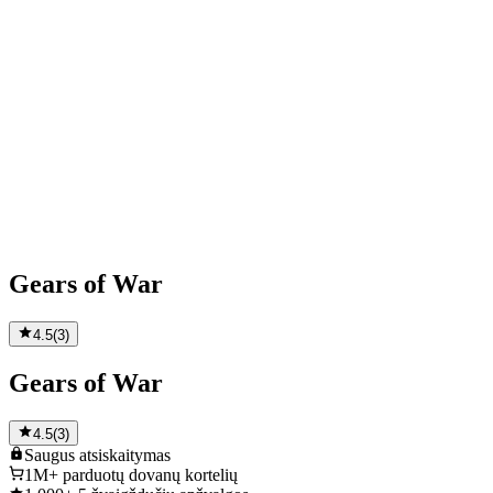
Gears of War
4.5
(
3
)
Gears of War
4.5
(
3
)
Saugus
atsiskaitymas
1M+
parduotų dovanų kortelių