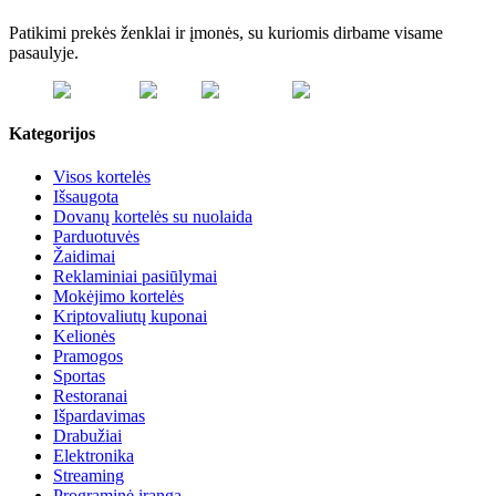
Patikimi prekės ženklai ir įmonės, su kuriomis dirbame visame
pasaulyje.
Kategorijos
Visos kortelės
Išsaugota
Dovanų kortelės su nuolaida
Parduotuvės
Žaidimai
Reklaminiai pasiūlymai
Mokėjimo kortelės
Kriptovaliutų kuponai
Kelionės
Pramogos
Sportas
Restoranai
Išpardavimas
Drabužiai
Elektronika
Streaming
Programinė įranga