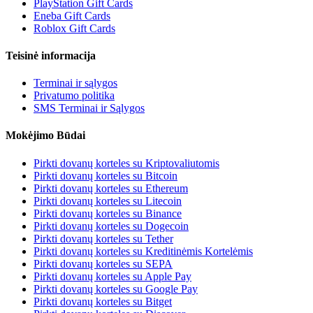
PlayStation Gift Cards
Eneba Gift Cards
Roblox Gift Cards
Teisinė informacija
Terminai ir sąlygos
Privatumo politika
SMS Terminai ir Sąlygos
Mokėjimo Būdai
Pirkti dovanų korteles su Kriptovaliutomis
Pirkti dovanų korteles su Bitcoin
Pirkti dovanų korteles su Ethereum
Pirkti dovanų korteles su Litecoin
Pirkti dovanų korteles su Binance
Pirkti dovanų korteles su Dogecoin
Pirkti dovanų korteles su Tether
Pirkti dovanų korteles su Kreditinėmis Kortelėmis
Pirkti dovanų korteles su SEPA
Pirkti dovanų korteles su Apple Pay
Pirkti dovanų korteles su Google Pay
Pirkti dovanų korteles su Bitget