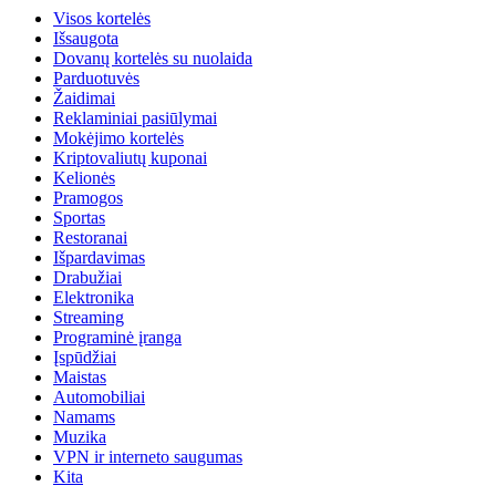
Visos kortelės
Išsaugota
Dovanų kortelės su nuolaida
Parduotuvės
Žaidimai
Reklaminiai pasiūlymai
Mokėjimo kortelės
Kriptovaliutų kuponai
Kelionės
Pramogos
Sportas
Restoranai
Išpardavimas
Drabužiai
Elektronika
Streaming
Programinė įranga
Įspūdžiai
Maistas
Automobiliai
Namams
Muzika
VPN ir interneto saugumas
Kita