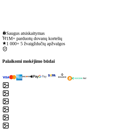
Saugus
atsiskaitymas
1M+
parduotų dovanų kortelių
1 000+
5 žvaigždučių apžvalgos
Palaikomi mokėjimo būdai