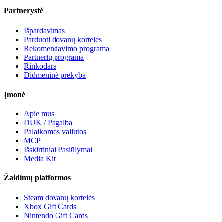
Partnerystė
Išpardavimas
Parduoti dovanų korteles
Rekomendavimo programa
Partnerių programa
Rinkodara
Didmeninė prekyba
Įmonė
Apie mus
DUK / Pagalba
Palaikomos valiutos
MCP
Išskirtiniai Pasiūlymai
Media Kit
Žaidimų platformos
Steam dovanų kortelės
Xbox Gift Cards
Nintendo Gift Cards