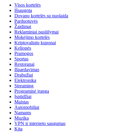
Visos kortelės
Išsaugota
Dovanų kortelės su nuolaida
Parduotuvės
Žaidimai
Reklaminiai pasiūlymai
Mokėjimo kortelės
Kriptovaliutų kuponai
Kelionės
Pramogos
Sportas
Restoranai
Išpardavimas
Drabužiai
Elektronika
Streaming
Programinė įranga
Įspūdžiai
Maistas
Automobiliai
Namams
Muzika
VPN ir interneto saugumas
Kita