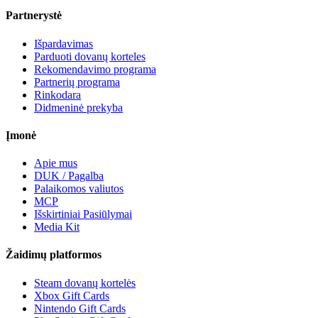
Partnerystė
Išpardavimas
Parduoti dovanų korteles
Rekomendavimo programa
Partnerių programa
Rinkodara
Didmeninė prekyba
Įmonė
Apie mus
DUK / Pagalba
Palaikomos valiutos
MCP
Išskirtiniai Pasiūlymai
Media Kit
Žaidimų platformos
Steam dovanų kortelės
Xbox Gift Cards
Nintendo Gift Cards