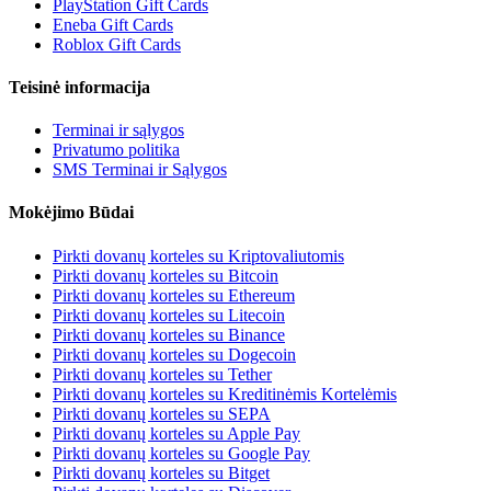
PlayStation Gift Cards
Eneba Gift Cards
Roblox Gift Cards
Teisinė informacija
Terminai ir sąlygos
Privatumo politika
SMS Terminai ir Sąlygos
Mokėjimo Būdai
Pirkti dovanų korteles su Kriptovaliutomis
Pirkti dovanų korteles su Bitcoin
Pirkti dovanų korteles su Ethereum
Pirkti dovanų korteles su Litecoin
Pirkti dovanų korteles su Binance
Pirkti dovanų korteles su Dogecoin
Pirkti dovanų korteles su Tether
Pirkti dovanų korteles su Kreditinėmis Kortelėmis
Pirkti dovanų korteles su SEPA
Pirkti dovanų korteles su Apple Pay
Pirkti dovanų korteles su Google Pay
Pirkti dovanų korteles su Bitget