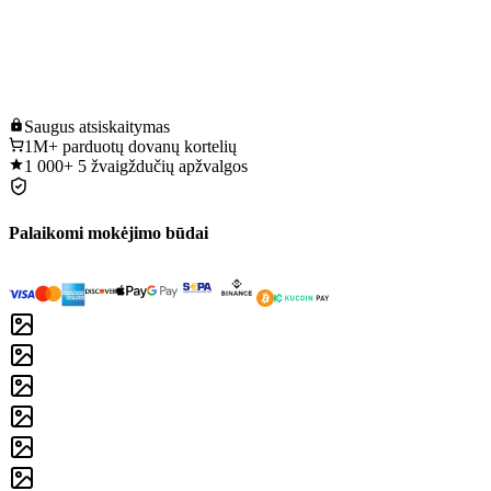
Saugus
atsiskaitymas
1M+
parduotų dovanų kortelių
1 000+
5 žvaigždučių apžvalgos
Palaikomi mokėjimo būdai