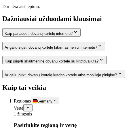
Dar nėra atsiliepimų.
Dažniausiai užduodami klausimai
Kaip panaudoti dovanų kortelę internetu?
Ar galiu siųsti dovanų kortelę kitam asmeniui internetu?
Kaip įsigyti skaitmeninę dovanų kortelę su kriptovaliuta?
Ar galiu pirkti dovanų kortelę kredito kortele arba mobiliąja pinigine?
Kaip tai veikia
Regionas
Germany
Vertė
1 žingsnis
Pasirinkite regioną ir vertę