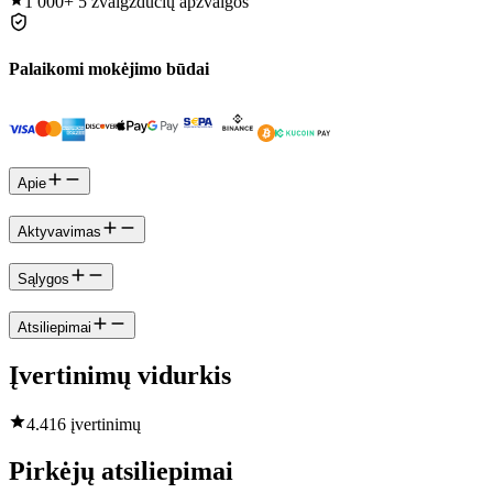
1 000+
5 žvaigždučių apžvalgos
Palaikomi mokėjimo būdai
Apie
Aktyvavimas
Sąlygos
Atsiliepimai
Įvertinimų vidurkis
4.4
16 įvertinimų
Pirkėjų atsiliepimai