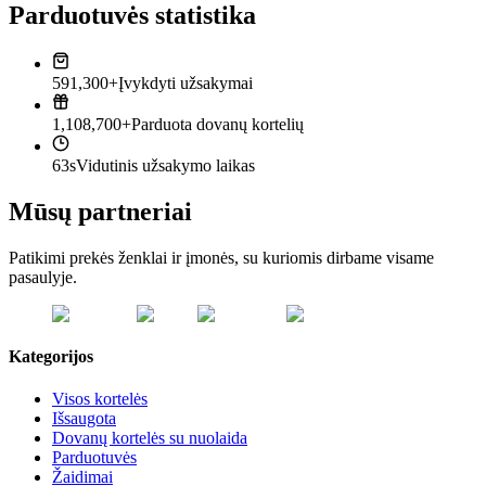
Parduotuvės statistika
591,300+
Įvykdyti užsakymai
1,108,700+
Parduota dovanų kortelių
63s
Vidutinis užsakymo laikas
Mūsų partneriai
Patikimi prekės ženklai ir įmonės, su kuriomis dirbame visame
pasaulyje.
Kategorijos
Visos kortelės
Išsaugota
Dovanų kortelės su nuolaida
Parduotuvės
Žaidimai