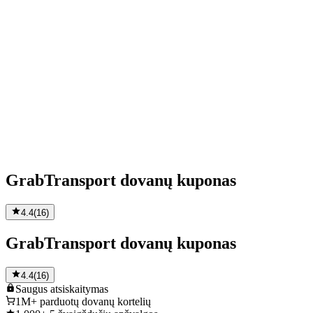
GrabTransport dovanų kuponas
4.4
(
16
)
GrabTransport dovanų kuponas
4.4
(
16
)
Saugus
atsiskaitymas
1M+
parduotų dovanų kortelių