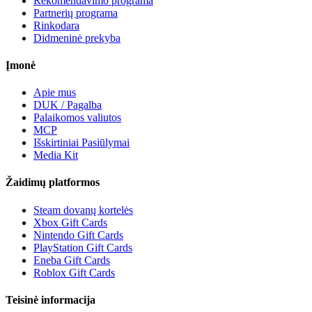
Rekomendavimo programa
Partnerių programa
Rinkodara
Didmeninė prekyba
Įmonė
Apie mus
DUK / Pagalba
Palaikomos valiutos
MCP
Išskirtiniai Pasiūlymai
Media Kit
Žaidimų platformos
Steam dovanų kortelės
Xbox Gift Cards
Nintendo Gift Cards
PlayStation Gift Cards
Eneba Gift Cards
Roblox Gift Cards
Teisinė informacija