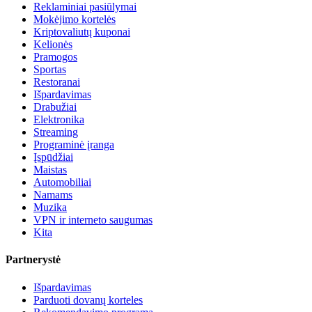
Reklaminiai pasiūlymai
Mokėjimo kortelės
Kriptovaliutų kuponai
Kelionės
Pramogos
Sportas
Restoranai
Išpardavimas
Drabužiai
Elektronika
Streaming
Programinė įranga
Įspūdžiai
Maistas
Automobiliai
Namams
Muzika
VPN ir interneto saugumas
Kita
Partnerystė
Išpardavimas
Parduoti dovanų korteles