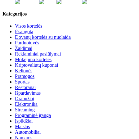
Kategorijos
Visos kortelės
Išsaugota
Dovanų kortelės su nuolaida
Parduotuvės
Žaidimai
Reklaminiai pasiūlymai
Mokėjimo kortelės
Kriptovaliutų kuponai
Kelionės
Pramogos
Sportas
Restoranai
Išpardavimas
Drabužiai
Elektronika
Streaming
Programinė įranga
Įspūdžiai
Maistas
Automobiliai
Namams