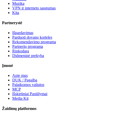
Muzika
VPN ir interneto saugumas
Kita
Partnerystė
Išpardavimas
Parduoti dovanų korteles
Rekomendavimo programa
Partnerių programa
Rinkodara
Didmeninė prekyba
Įmonė
Apie mus
DUK / Pagalba
Palaikomos valiutos
MCP
Išskirtiniai Pasiūlymai
Media Kit
Žaidimų platformos