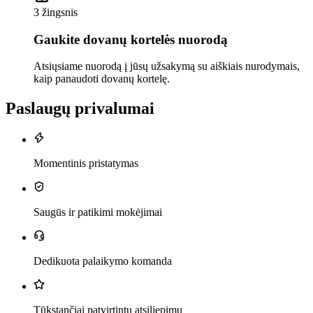
3 žingsnis
Gaukite dovanų kortelės nuorodą
Atsiųsiame nuorodą į jūsų užsakymą su aiškiais nurodymais,
kaip panaudoti dovanų kortelę.
Paslaugų privalumai
Momentinis pristatymas
Saugūs ir patikimi mokėjimai
Dedikuota palaikymo komanda
Tūkstančiai patvirtintų atsiliepimų