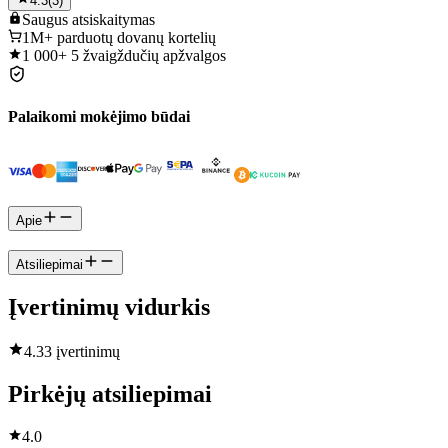
4.3
(
3
)
Saugus
atsiskaitymas
1M+
parduotų dovanų kortelių
1 000+
5 žvaigždučių apžvalgos
Palaikomi mokėjimo būdai
Apie
Atsiliepimai
Įvertinimų vidurkis
4.3
3 įvertinimų
Pirkėjų atsiliepimai
4.0