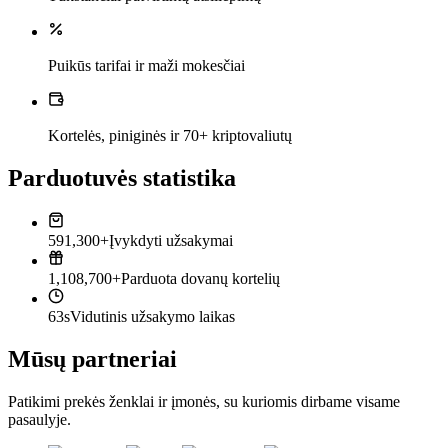
Puikūs tarifai ir maži mokesčiai
Kortelės, piniginės ir 70+ kriptovaliutų
Parduotuvės statistika
591,300+
Įvykdyti užsakymai
1,108,700+
Parduota dovanų kortelių
63s
Vidutinis užsakymo laikas
Mūsų partneriai
Patikimi prekės ženklai ir įmonės, su kuriomis dirbame visame
pasaulyje.