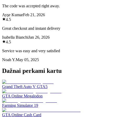
The code was accepted right away.
Ayşe Kumar
Feb 21, 2026
4.5
Great checkout and instant delivery
Isabella Bianchi
Jan 26, 2026
4.5
Service was easy and very satisfied
Noah Y.
May 05, 2025
Dažnai perkami kartu
Grand Theft Auto V GTA5
GTA Online Megalodon
Farming Simulator 19
GTA Online Cash Card