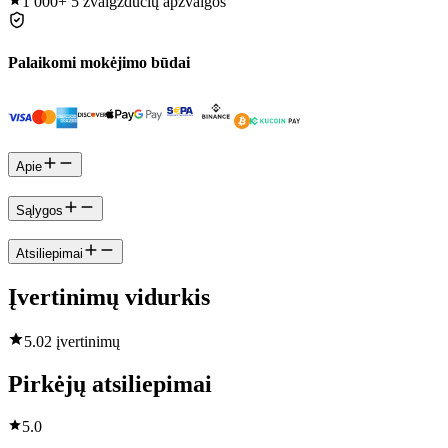
1 000+
5 žvaigždučių apžvalgos
Palaikomi mokėjimo būdai
Apie
Sąlygos
Atsiliepimai
Įvertinimų vidurkis
5.0
2 įvertinimų
Pirkėjų atsiliepimai
5.0