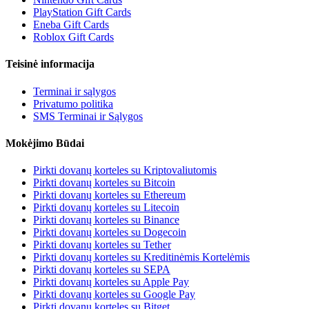
PlayStation Gift Cards
Eneba Gift Cards
Roblox Gift Cards
Teisinė informacija
Terminai ir sąlygos
Privatumo politika
SMS Terminai ir Sąlygos
Mokėjimo Būdai
Pirkti dovanų korteles su Kriptovaliutomis
Pirkti dovanų korteles su Bitcoin
Pirkti dovanų korteles su Ethereum
Pirkti dovanų korteles su Litecoin
Pirkti dovanų korteles su Binance
Pirkti dovanų korteles su Dogecoin
Pirkti dovanų korteles su Tether
Pirkti dovanų korteles su Kreditinėmis Kortelėmis
Pirkti dovanų korteles su SEPA
Pirkti dovanų korteles su Apple Pay
Pirkti dovanų korteles su Google Pay
Pirkti dovanų korteles su Bitget