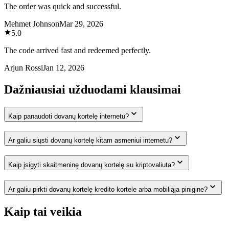
The order was quick and successful.
Mehmet Johnson
Mar 29, 2026
5.0
The code arrived fast and redeemed perfectly.
Arjun Rossi
Jan 12, 2026
Dažniausiai užduodami klausimai
Kaip panaudoti dovanų kortelę internetu?
Ar galiu siųsti dovanų kortelę kitam asmeniui internetu?
Kaip įsigyti skaitmeninę dovanų kortelę su kriptovaliuta?
Ar galiu pirkti dovanų kortelę kredito kortele arba mobiliąja pinigine?
Kaip tai veikia