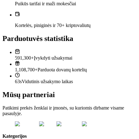
Puikūs tarifai ir maži mokesčiai
Kortelės, piniginės ir 70+ kriptovaliutų
Parduotuvės statistika
591,300+
Įvykdyti užsakymai
1,108,700+
Parduota dovanų kortelių
63s
Vidutinis užsakymo laikas
Mūsų partneriai
Patikimi prekės ženklai ir įmonės, su kuriomis dirbame visame
pasaulyje.
Kategorijos