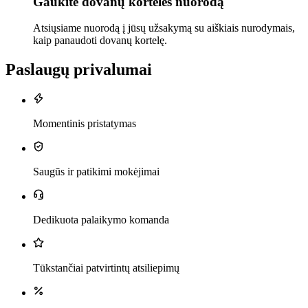
Gaukite dovanų kortelės nuorodą
Atsiųsiame nuorodą į jūsų užsakymą su aiškiais nurodymais,
kaip panaudoti dovanų kortelę.
Paslaugų privalumai
Momentinis pristatymas
Saugūs ir patikimi mokėjimai
Dedikuota palaikymo komanda
Tūkstančiai patvirtintų atsiliepimų