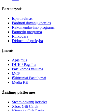
Partnerystė
Išpardavimas
Parduoti dovanų korteles
Rekomendavimo programa
Partnerių programa
Rinkodara
Didmeninė prekyba
Įmonė
Apie mus
DUK / Pagalba
Palaikomos valiutos
MCP
Išskirtiniai Pasiūlymai
Media Kit
Žaidimų platformos
Steam dovanų kortelės
Xbox Gift Cards
Nintendo Gift Cards