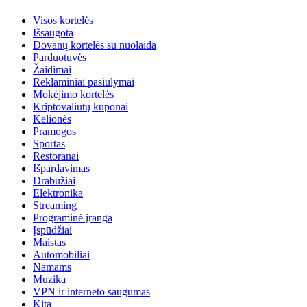
Visos kortelės
Išsaugota
Dovanų kortelės su nuolaida
Parduotuvės
Žaidimai
Reklaminiai pasiūlymai
Mokėjimo kortelės
Kriptovaliutų kuponai
Kelionės
Pramogos
Sportas
Restoranai
Išpardavimas
Drabužiai
Elektronika
Streaming
Programinė įranga
Įspūdžiai
Maistas
Automobiliai
Namams
Muzika
VPN ir interneto saugumas
Kita