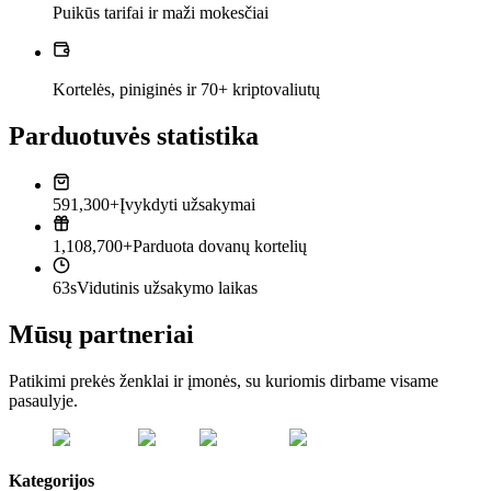
Puikūs tarifai ir maži mokesčiai
Kortelės, piniginės ir 70+ kriptovaliutų
Parduotuvės statistika
591,300+
Įvykdyti užsakymai
1,108,700+
Parduota dovanų kortelių
63s
Vidutinis užsakymo laikas
Mūsų partneriai
Patikimi prekės ženklai ir įmonės, su kuriomis dirbame visame
pasaulyje.
Kategorijos