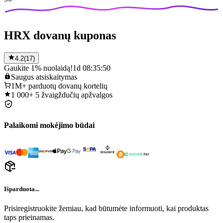
HRX dovanų kuponas
4.2
(
17
)
Gaukite 1% nuolaidą!
1d 08:35:50
Saugus
atsiskaitymas
1M+
parduotų dovanų kortelių
1 000+
5 žvaigždučių apžvalgos
Palaikomi mokėjimo būdai
Išparduota...
Prisiregistruokite žemiau, kad būtumėte informuoti, kai produktas
taps prieinamas.