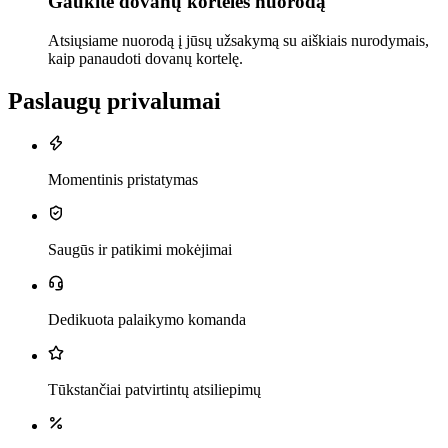
Gaukite dovanų kortelės nuorodą
Atsiųsiame nuorodą į jūsų užsakymą su aiškiais nurodymais,
kaip panaudoti dovanų kortelę.
Paslaugų privalumai
Momentinis pristatymas
Saugūs ir patikimi mokėjimai
Dedikuota palaikymo komanda
Tūkstančiai patvirtintų atsiliepimų