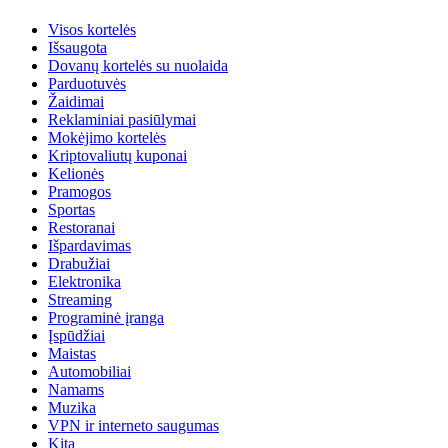
Visos kortelės
Išsaugota
Dovanų kortelės su nuolaida
Parduotuvės
Žaidimai
Reklaminiai pasiūlymai
Mokėjimo kortelės
Kriptovaliutų kuponai
Kelionės
Pramogos
Sportas
Restoranai
Išpardavimas
Drabužiai
Elektronika
Streaming
Programinė įranga
Įspūdžiai
Maistas
Automobiliai
Namams
Muzika
VPN ir interneto saugumas
Kita