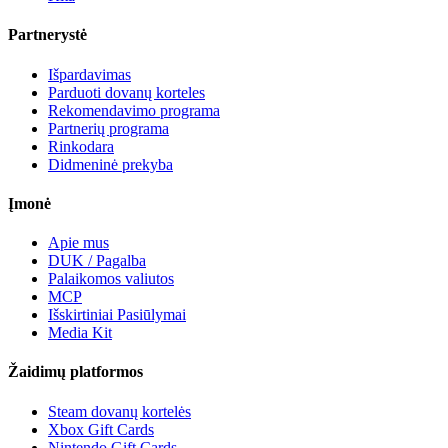
Partnerystė
Išpardavimas
Parduoti dovanų korteles
Rekomendavimo programa
Partnerių programa
Rinkodara
Didmeninė prekyba
Įmonė
Apie mus
DUK / Pagalba
Palaikomos valiutos
MCP
Išskirtiniai Pasiūlymai
Media Kit
Žaidimų platformos
Steam dovanų kortelės
Xbox Gift Cards
Nintendo Gift Cards