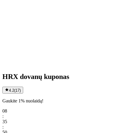
HRX dovanų kuponas
4.2
(
17
)
Gaukite 1% nuolaidą!
08
:
35
:
50