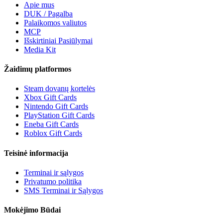
Apie mus
DUK / Pagalba
Palaikomos valiutos
MCP
Išskirtiniai Pasiūlymai
Media Kit
Žaidimų platformos
Steam dovanų kortelės
Xbox Gift Cards
Nintendo Gift Cards
PlayStation Gift Cards
Eneba Gift Cards
Roblox Gift Cards
Teisinė informacija
Terminai ir sąlygos
Privatumo politika
SMS Terminai ir Sąlygos
Mokėjimo Būdai