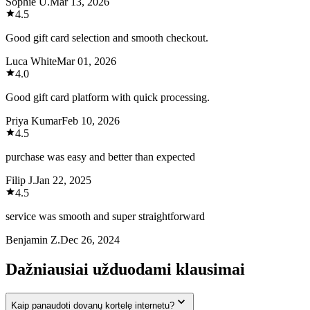
Sophie U.
Mar 13, 2026
4.5
Good gift card selection and smooth checkout.
Luca White
Mar 01, 2026
4.0
Good gift card platform with quick processing.
Priya Kumar
Feb 10, 2026
4.5
purchase was easy and better than expected
Filip J.
Jan 22, 2025
4.5
service was smooth and super straightforward
Benjamin Z.
Dec 26, 2024
Dažniausiai užduodami klausimai
Kaip panaudoti dovanų kortelę internetu?