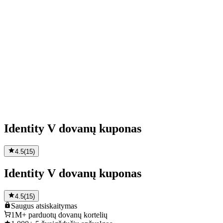
Identity V dovanų kuponas
4.5
(
15
)
Identity V dovanų kuponas
4.5
(
15
)
Saugus
atsiskaitymas
1M+
parduotų dovanų kortelių