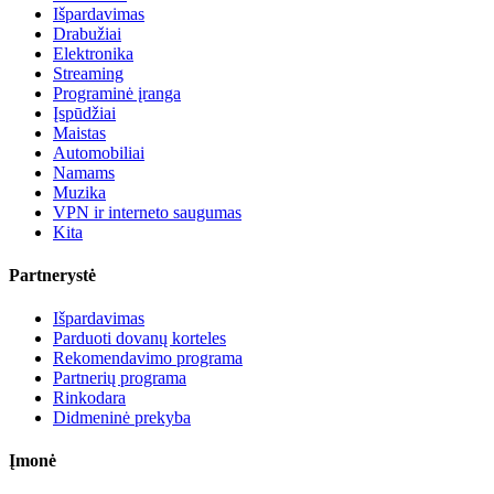
Išpardavimas
Drabužiai
Elektronika
Streaming
Programinė įranga
Įspūdžiai
Maistas
Automobiliai
Namams
Muzika
VPN ir interneto saugumas
Kita
Partnerystė
Išpardavimas
Parduoti dovanų korteles
Rekomendavimo programa
Partnerių programa
Rinkodara
Didmeninė prekyba
Įmonė