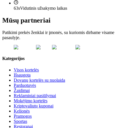
63s
Vidutinis užsakymo laikas
Mūsų partneriai
Patikimi prekės ženklai ir įmonės, su kuriomis dirbame visame
pasaulyje.
Kategorijos
Visos kortelės
Išsaugota
Dovanų kortelės su nuolaida
Parduotuvės
Žaidimai
Reklaminiai pasiūlymai
Mokėjimo kortelės
Kriptovaliutų kuponai
Kelionės
Pramogos
Sportas
Restoranai