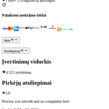
1 000+
5 žvaigždučių apžvalgos
Palaikomi mokėjimo būdai
Apie
Atsiliepimai
Įvertinimų vidurkis
4.5
15 įvertinimų
Pirkėjų atsiliepimai
5.0
Process was smooth and no complaints here