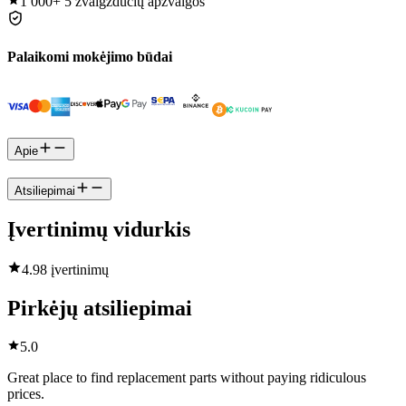
1 000+
5 žvaigždučių apžvalgos
Palaikomi mokėjimo būdai
Apie
Atsiliepimai
Įvertinimų vidurkis
4.9
8 įvertinimų
Pirkėjų atsiliepimai
5.0
Great place to find replacement parts without paying ridiculous
prices.