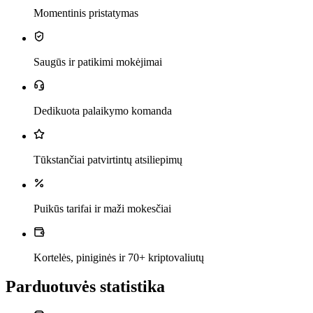
Momentinis pristatymas
Saugūs ir patikimi mokėjimai
Dedikuota palaikymo komanda
Tūkstančiai patvirtintų atsiliepimų
Puikūs tarifai ir maži mokesčiai
Kortelės, piniginės ir 70+ kriptovaliutų
Parduotuvės statistika