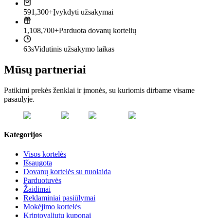
591,300+
Įvykdyti užsakymai
1,108,700+
Parduota dovanų kortelių
63s
Vidutinis užsakymo laikas
Mūsų partneriai
Patikimi prekės ženklai ir įmonės, su kuriomis dirbame visame
pasaulyje.
Kategorijos
Visos kortelės
Išsaugota
Dovanų kortelės su nuolaida
Parduotuvės
Žaidimai
Reklaminiai pasiūlymai
Mokėjimo kortelės
Kriptovaliutų kuponai