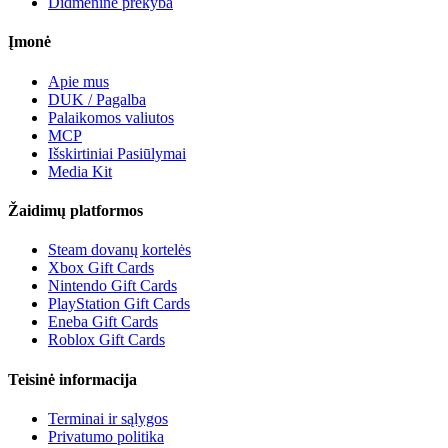
Didmeninė prekyba
Įmonė
Apie mus
DUK / Pagalba
Palaikomos valiutos
MCP
Išskirtiniai Pasiūlymai
Media Kit
Žaidimų platformos
Steam dovanų kortelės
Xbox Gift Cards
Nintendo Gift Cards
PlayStation Gift Cards
Eneba Gift Cards
Roblox Gift Cards
Teisinė informacija
Terminai ir sąlygos
Privatumo politika