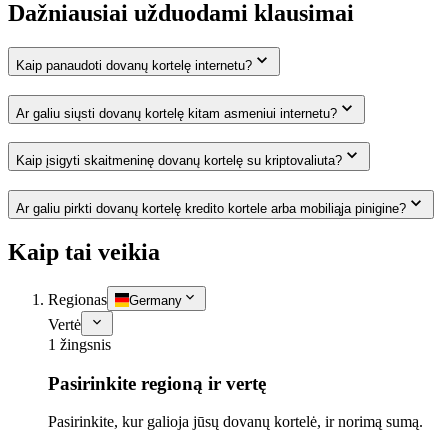
Dažniausiai užduodami klausimai
Kaip panaudoti dovanų kortelę internetu?
Ar galiu siųsti dovanų kortelę kitam asmeniui internetu?
Kaip įsigyti skaitmeninę dovanų kortelę su kriptovaliuta?
Ar galiu pirkti dovanų kortelę kredito kortele arba mobiliąja pinigine?
Kaip tai veikia
Regionas
Germany
Vertė
1 žingsnis
Pasirinkite regioną ir vertę
Pasirinkite, kur galioja jūsų dovanų kortelė, ir norimą sumą.