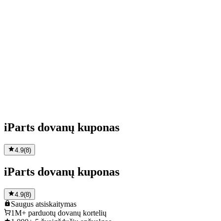
iParts dovanų kuponas
4.9
(
8
)
iParts dovanų kuponas
4.9
(
8
)
Saugus
atsiskaitymas
1M+
parduotų dovanų kortelių