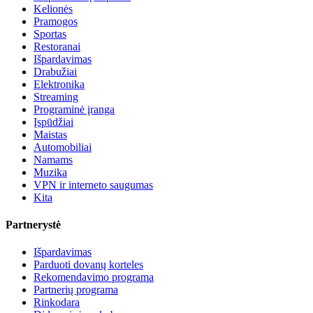
Kelionės
Pramogos
Sportas
Restoranai
Išpardavimas
Drabužiai
Elektronika
Streaming
Programinė įranga
Įspūdžiai
Maistas
Automobiliai
Namams
Muzika
VPN ir interneto saugumas
Kita
Partnerystė
Išpardavimas
Parduoti dovanų korteles
Rekomendavimo programa
Partnerių programa
Rinkodara