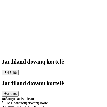
Jardiland dovanų kortelė
4.5
(
10
)
Jardiland dovanų kortelė
4.5
(
10
)
Saugus
atsiskaitymas
1M+
parduotų dovanų kortelių