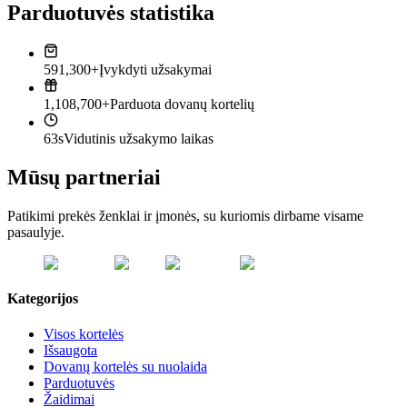
Parduotuvės statistika
591,300+
Įvykdyti užsakymai
1,108,700+
Parduota dovanų kortelių
63s
Vidutinis užsakymo laikas
Mūsų partneriai
Patikimi prekės ženklai ir įmonės, su kuriomis dirbame visame
pasaulyje.
Kategorijos
Visos kortelės
Išsaugota
Dovanų kortelės su nuolaida
Parduotuvės
Žaidimai