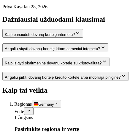
Priya Kaya
Jan 28, 2026
Dažniausiai užduodami klausimai
Kaip panaudoti dovanų kortelę internetu?
Ar galiu siųsti dovanų kortelę kitam asmeniui internetu?
Kaip įsigyti skaitmeninę dovanų kortelę su kriptovaliuta?
Ar galiu pirkti dovanų kortelę kredito kortele arba mobiliąja pinigine?
Kaip tai veikia
Regionas
Germany
Vertė
1 žingsnis
Pasirinkite regioną ir vertę