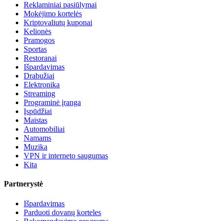
Reklaminiai pasiūlymai
Mokėjimo kortelės
Kriptovaliutų kuponai
Kelionės
Pramogos
Sportas
Restoranai
Išpardavimas
Drabužiai
Elektronika
Streaming
Programinė įranga
Įspūdžiai
Maistas
Automobiliai
Namams
Muzika
VPN ir interneto saugumas
Kita
Partnerystė
Išpardavimas
Parduoti dovanų korteles