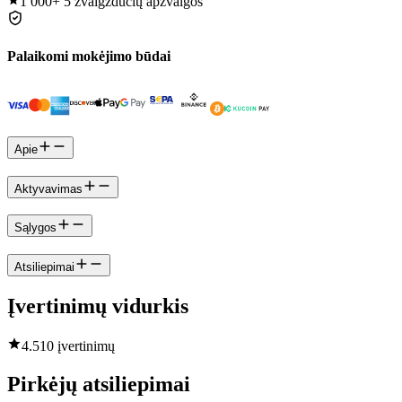
1 000+
5 žvaigždučių apžvalgos
Palaikomi mokėjimo būdai
Apie
Aktyvavimas
Sąlygos
Atsiliepimai
Įvertinimų vidurkis
4.5
10 įvertinimų
Pirkėjų atsiliepimai