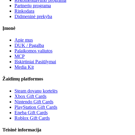
Rekomendavimo programa
Partnerių programa
Rinkodara
Didmeninė prekyba
Įmonė
Apie mus
DUK / Pagalba
Palaikomos valiutos
MCP
Išskirtiniai Pasiūlymai
Media Kit
Žaidimų platformos
Steam dovanų kortelės
Xbox Gift Cards
Nintendo Gift Cards
PlayStation Gift Cards
Eneba Gift Cards
Roblox Gift Cards
Teisinė informacija