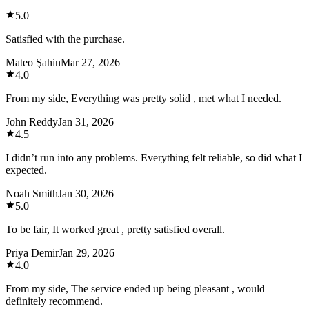
5.0
Satisfied with the purchase.
Mateo Şahin
Mar 27, 2026
4.0
From my side, Everything was pretty solid , met what I needed.
John Reddy
Jan 31, 2026
4.5
I didn’t run into any problems. Everything felt reliable, so did what I
expected.
Noah Smith
Jan 30, 2026
5.0
To be fair, It worked great , pretty satisfied overall.
Priya Demir
Jan 29, 2026
4.0
From my side, The service ended up being pleasant , would
definitely recommend.