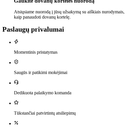
Gaukite dovanų kortelės nuorodą
Atsiųsiame nuorodą į jūsų užsakymą su aiškiais nurodymais,
kaip panaudoti dovanų kortelę.
Paslaugų privalumai
Momentinis pristatymas
Saugūs ir patikimi mokėjimai
Dedikuota palaikymo komanda
Tūkstančiai patvirtintų atsiliepimų