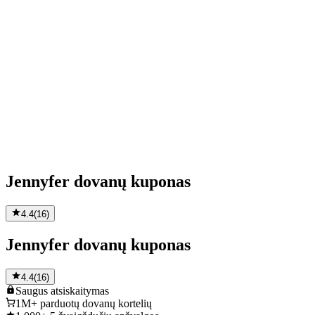
Jennyfer dovanų kuponas
4.4
(
16
)
Jennyfer dovanų kuponas
4.4
(
16
)
Saugus
atsiskaitymas
1M+
parduotų dovanų kortelių