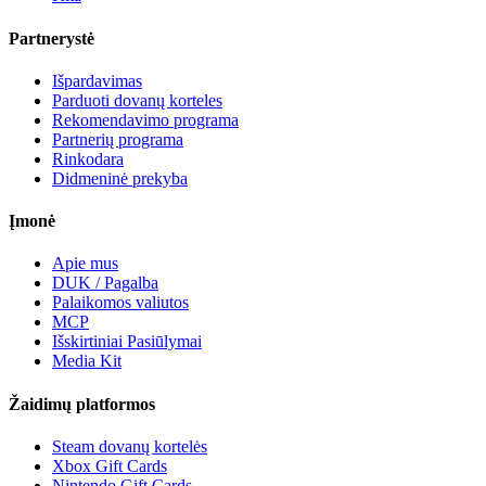
Partnerystė
Išpardavimas
Parduoti dovanų korteles
Rekomendavimo programa
Partnerių programa
Rinkodara
Didmeninė prekyba
Įmonė
Apie mus
DUK / Pagalba
Palaikomos valiutos
MCP
Išskirtiniai Pasiūlymai
Media Kit
Žaidimų platformos
Steam dovanų kortelės
Xbox Gift Cards
Nintendo Gift Cards