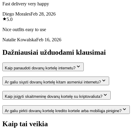
Fast delivery very happy
Diego Morales
Feb 28, 2026
5.0
Nice outfits easy to use
Natalie Kowalska
Feb 16, 2026
Dažniausiai užduodami klausimai
Kaip panaudoti dovanų kortelę internetu?
Ar galiu siųsti dovanų kortelę kitam asmeniui internetu?
Kaip įsigyti skaitmeninę dovanų kortelę su kriptovaliuta?
Ar galiu pirkti dovanų kortelę kredito kortele arba mobiliąja pinigine?
Kaip tai veikia