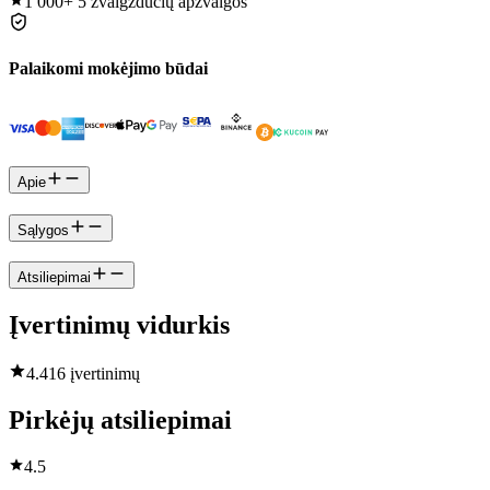
1 000+
5 žvaigždučių apžvalgos
Palaikomi mokėjimo būdai
Apie
Sąlygos
Atsiliepimai
Įvertinimų vidurkis
4.4
16 įvertinimų
Pirkėjų atsiliepimai
4.5