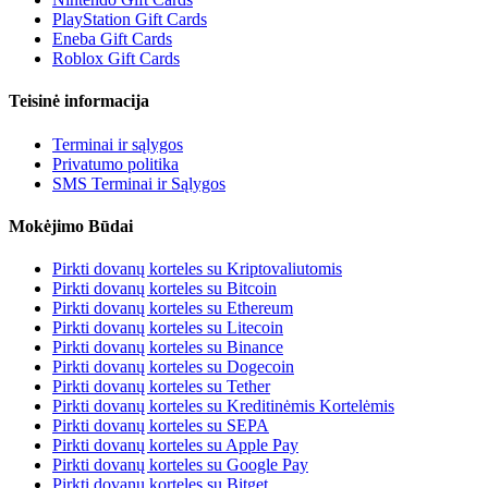
PlayStation Gift Cards
Eneba Gift Cards
Roblox Gift Cards
Teisinė informacija
Terminai ir sąlygos
Privatumo politika
SMS Terminai ir Sąlygos
Mokėjimo Būdai
Pirkti dovanų korteles su Kriptovaliutomis
Pirkti dovanų korteles su Bitcoin
Pirkti dovanų korteles su Ethereum
Pirkti dovanų korteles su Litecoin
Pirkti dovanų korteles su Binance
Pirkti dovanų korteles su Dogecoin
Pirkti dovanų korteles su Tether
Pirkti dovanų korteles su Kreditinėmis Kortelėmis
Pirkti dovanų korteles su SEPA
Pirkti dovanų korteles su Apple Pay
Pirkti dovanų korteles su Google Pay
Pirkti dovanų korteles su Bitget