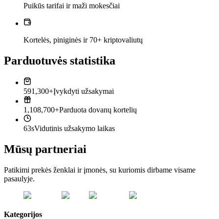
Puikūs tarifai ir maži mokesčiai
Kortelės, piniginės ir 70+ kriptovaliutų
Parduotuvės statistika
591,300+
Įvykdyti užsakymai
1,108,700+
Parduota dovanų kortelių
63s
Vidutinis užsakymo laikas
Mūsų partneriai
Patikimi prekės ženklai ir įmonės, su kuriomis dirbame visame
pasaulyje.
Kategorijos