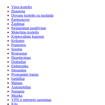
Visos kortelės
Išsaugota
Dovanų kortelės su nuolaida
Parduotuvės
Žaidimai
Reklaminiai pasiūlymai
Mokėjimo kortelės
Kriptovaliutų kuponai
Kelionės
Pramogos
Sportas
Restoranai
Išpardavimas
Drabužiai
Elektronika
Streaming
Programinė įranga
Įspūdžiai
Maistas
Automobiliai
Namams
Muzika
VPN ir interneto saugumas
Kita